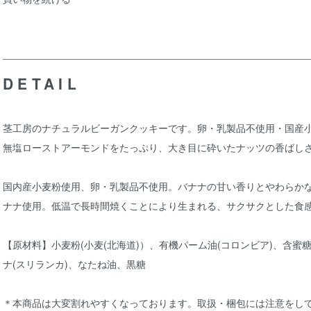
DETAIL
茎工房のナチュラルビーガンクッキーです。卵・乳製品不使用・国産
無塩ローストアーモンドをたっぷり、大き目に砕いたナッツの香ばし
国内産小麦粉使用、卵・乳製品不使用。バナナの甘い香りとやわらか
ナナ使用。低温で長時間焼くことにより生まれる、サクサクとした食
【原材料】小麦粉(小麦(北海道)）、有機パーム油(コロンビア)、含蜜
ナ(スリランカ)、なたね油、黒糖
＊本商品は大変割れやすくなっております。取扱・梱包には注意をし