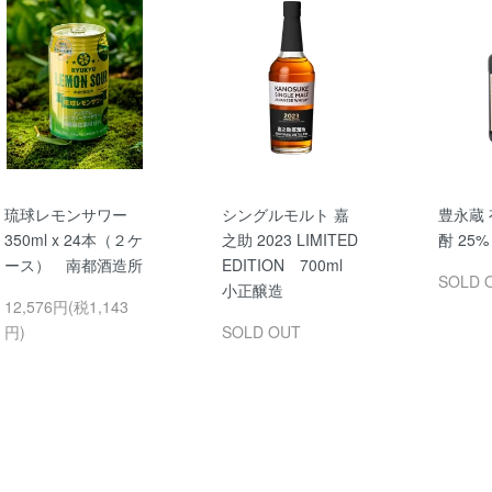
琉球レモンサワー
シングルモルト 嘉
豊永蔵
350ml x 24本（２ケ
之助 2023 LIMITED
酎 25% 
ース） 南都酒造所
EDITION 700ml
SOLD 
小正醸造
12,576円(税1,143
円)
SOLD OUT