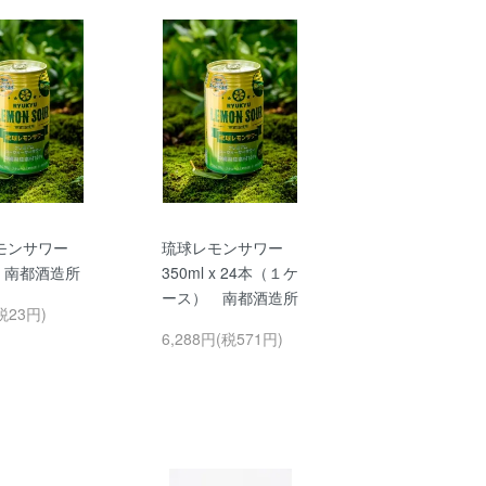
モンサワー
琉球レモンサワー
l 南都酒造所
350ml x 24本（１ケ
ース） 南都酒造所
税23円)
6,288円(税571円)