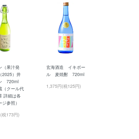
ン（果汁発
玄海酒造 イキボー
2025）井
ル 麦焼酎 720ml
ン 720ml
1,375円(税125円)
蔵（クール代
算 詳細は各
ージ参照）
円(税173円)