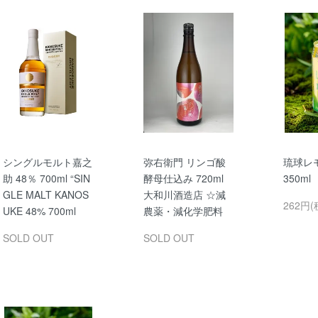
シングルモルト嘉之
弥右衛門 リンゴ酸
琉球レ
助 48％ 700ml “SIN
酵母仕込み 720ml
350m
GLE MALT KANOS
大和川酒造店 ☆減
262円(
UKE 48% 700ml
農薬・減化学肥料
SOLD OUT
SOLD OUT