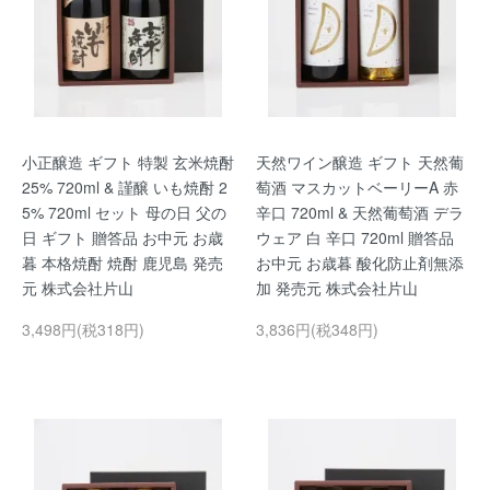
小正醸造 ギフト 特製 玄米焼酎
天然ワイン醸造 ギフト 天然葡
25% 720ml & 謹醸 いも焼酎 2
萄酒 マスカットベーリーA 赤
5% 720ml セット 母の日 父の
辛口 720ml & 天然葡萄酒 デラ
日 ギフト 贈答品 お中元 お歳
ウェア 白 辛口 720ml 贈答品
暮 本格焼酎 焼酎 鹿児島 発売
お中元 お歳暮 酸化防止剤無添
元 株式会社片山
加 発売元 株式会社片山
3,498円(税318円)
3,836円(税348円)