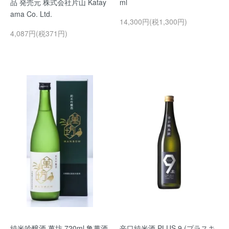
品 発売元 株式会社片山 Katay
ml
ama Co. Ltd.
14,300円(税1,300円)
4,087円(税371円)
純米吟醸酒 萬坊 720ml 亀萬酒
辛口純米酒 PLUS 9 (プラスキ