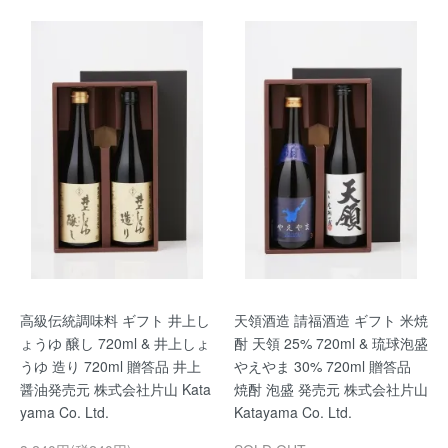
高級伝統調味料 ギフト 井上し
天領酒造 請福酒造 ギフト 米焼
ょうゆ 醸し 720ml & 井上しょ
酎 天領 25% 720ml & 琉球泡盛
うゆ 造り 720ml 贈答品 井上
やえやま 30% 720ml 贈答品
醤油発売元 株式会社片山 Kata
焼酎 泡盛 発売元 株式会社片山
yama Co. Ltd.
Katayama Co. Ltd.