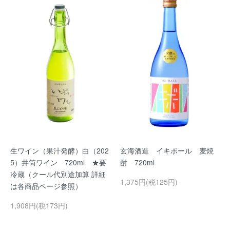
生ワイン（果汁発酵）白（202
玄海酒造 イキボール 麦焼
5）井筒ワイン 720ml ★要
酎 720ml
冷蔵（クール代別途加算 詳細
1,375円(税125円)
は各商品ページ参照）
1,908円(税173円)