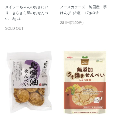
メイシーちゃんのおきにい
ノースカラーズ 純国産 芋
り きらきら星のおせんべ
けんぴ（3連） 17g×3袋
い 8g×4
281円(税20円)
SOLD OUT