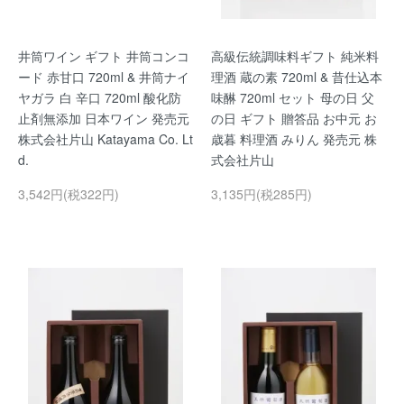
井筒ワイン ギフト 井筒コンコ
高級伝統調味料ギフト 純米料
ード 赤甘口 720ml & 井筒ナイ
理酒 蔵の素 720ml & 昔仕込本
ヤガラ 白 辛口 720ml 酸化防
味醂 720ml セット 母の日 父
止剤無添加 日本ワイン 発売元
の日 ギフト 贈答品 お中元 お
株式会社片山 Katayama Co. Lt
歳暮 料理酒 みりん 発売元 株
d.
式会社片山
3,542円(税322円)
3,135円(税285円)