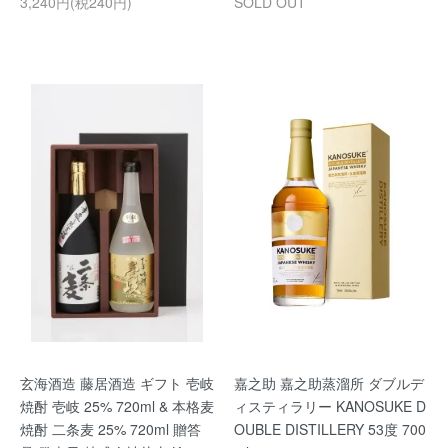
3,240円(税240円)
SOLD OUT
玄海酒造 藤居酒造 ギフト 壱岐
嘉之助 嘉之助蒸溜所 ダブルデ
焼酎 壱岐 25% 720ml & 本格麦
ィスティラリー KANOSUKE D
焼酎 二条麦 25% 720ml 贈答
OUBLE DISTILLERY 53度 700