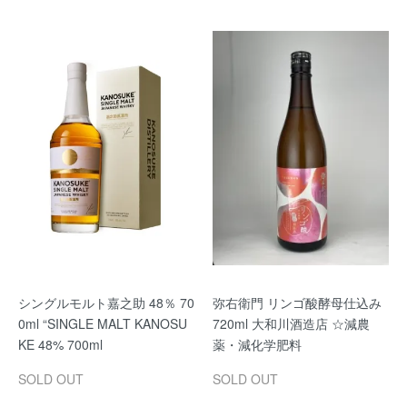
シングルモルト嘉之助 48％ 70
弥右衛門 リンゴ酸酵母仕込み
0ml “SINGLE MALT KANOSU
720ml 大和川酒造店 ☆減農
KE 48% 700ml
薬・減化学肥料
SOLD OUT
SOLD OUT