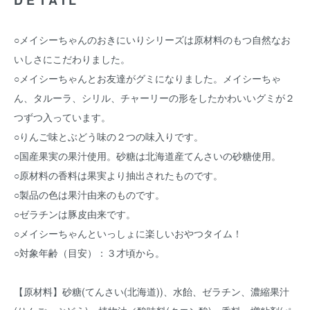
DETAIL
○メイシーちゃんのおきにいりシリーズは原材料のもつ自然なお
いしさにこだわりました。
○メイシーちゃんとお友達がグミになりました。メイシーちゃ
ん、タルーラ、シリル、チャーリーの形をしたかわいいグミが２
つずつ入っています。
○りんご味とぶどう味の２つの味入りです。
○国産果実の果汁使用。砂糖は北海道産てんさいの砂糖使用。
○原材料の香料は果実より抽出されたものです。
○製品の色は果汁由来のものです。
○ゼラチンは豚皮由来です。
○メイシーちゃんといっしょに楽しいおやつタイム！
○対象年齢（目安）：３才頃から。
【原材料】砂糖(てんさい(北海道))、水飴、ゼラチン、濃縮果汁