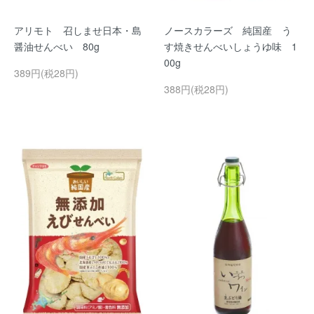
アリモト 召しませ日本・島
ノースカラーズ 純国産 う
醤油せんべい 80g
す焼きせんべいしょうゆ味 1
00g
389円(税28円)
388円(税28円)