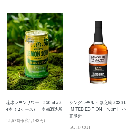
琉球レモンサワー 350ml x 2
シングルモルト 嘉之助 2023 L
4本（２ケース） 南都酒造所
IMITED EDITION 700ml 小
正醸造
12,576円(税1,143円)
SOLD OUT