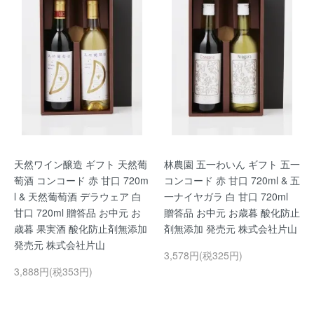
天然ワイン醸造 ギフト 天然葡
林農園 五一わいん ギフト 五一
萄酒 コンコード 赤 甘口 720m
コンコード 赤 甘口 720ml & 五
l & 天然葡萄酒 デラウェア 白
一ナイヤガラ 白 甘口 720ml
甘口 720ml 贈答品 お中元 お
贈答品 お中元 お歳暮 酸化防止
歳暮 果実酒 酸化防止剤無添加
剤無添加 発売元 株式会社片山
発売元 株式会社片山
3,578円(税325円)
3,888円(税353円)