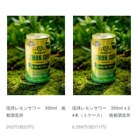
琉球レモンサワー 350ml 南
琉球レモンサワー 350ml x 2
都酒造所
4本（１ケース） 南都酒造所
262円(税23円)
6,288円(税571円)