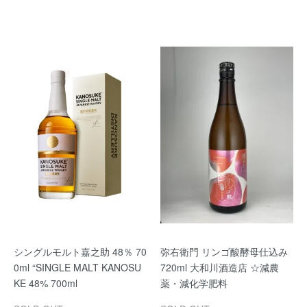
シングルモルト嘉之助 48％ 70
弥右衛門 リンゴ酸酵母仕込み
0ml “SINGLE MALT KANOSU
720ml 大和川酒造店 ☆減農
KE 48% 700ml
薬・減化学肥料