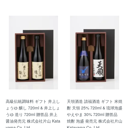
高級伝統調味料 ギフト 井上し
天領酒造 請福酒造 ギフト 米焼
ょうゆ 醸し 720ml & 井上しょ
酎 天領 25% 720ml & 琉球泡盛
うゆ 造り 720ml 贈答品 井上
やえやま 30% 720ml 贈答品
醤油発売元 株式会社片山 Kata
焼酎 泡盛 発売元 株式会社片山
yama Co. Ltd.
Katayama Co. Ltd.