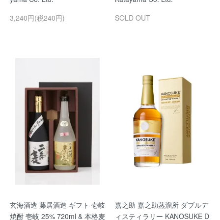
3,240円(税240円)
SOLD OUT
玄海酒造 藤居酒造 ギフト 壱岐
嘉之助 嘉之助蒸溜所 ダブルデ
焼酎 壱岐 25% 720ml & 本格麦
ィスティラリー KANOSUKE D