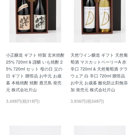
小正醸造 ギフト 特製 玄米焼酎
天然ワイン醸造 ギフト 天然葡
25% 720ml & 謹醸 いも焼酎 2
萄酒 マスカットベーリーA 赤
5% 720ml セット 母の日 父の
辛口 720ml & 天然葡萄酒 デラ
日 ギフト 贈答品 お中元 お歳
ウェア 白 辛口 720ml 贈答品
暮 本格焼酎 焼酎 鹿児島 発売
お中元 お歳暮 酸化防止剤無添
元 株式会社片山
加 発売元 株式会社片山
3,498円(税318円)
3,836円(税348円)