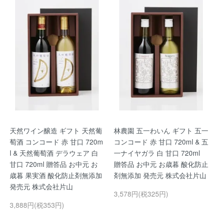
天然ワイン醸造 ギフト 天然葡
林農園 五一わいん ギフト 五一
萄酒 コンコード 赤 甘口 720m
コンコード 赤 甘口 720ml & 五
l & 天然葡萄酒 デラウェア 白
一ナイヤガラ 白 甘口 720ml
甘口 720ml 贈答品 お中元 お
贈答品 お中元 お歳暮 酸化防止
歳暮 果実酒 酸化防止剤無添加
剤無添加 発売元 株式会社片山
発売元 株式会社片山
3,578円(税325円)
3,888円(税353円)