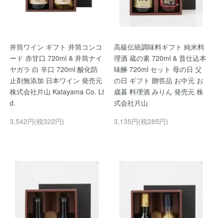
井筒ワイン ギフト 井筒コンコ
高級伝統調味料ギフト 純米料
ード 赤甘口 720ml & 井筒ナイ
理酒 蔵の素 720ml & 昔仕込本
ヤガラ 白 辛口 720ml 酸化防
味醂 720ml セット 母の日 父
止剤無添加 日本ワイン 発売元
の日 ギフト 贈答品 お中元 お
株式会社片山 Katayama Co. Lt
歳暮 料理酒 みりん 発売元 株
d.
式会社片山
3,542円(税322円)
3,135円(税285円)