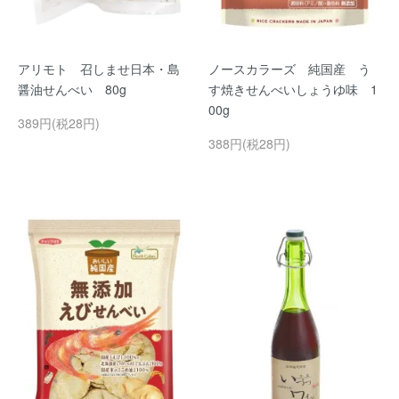
アリモト 召しませ日本・島
ノースカラーズ 純国産 う
醤油せんべい 80g
す焼きせんべいしょうゆ味 1
00g
389円(税28円)
388円(税28円)