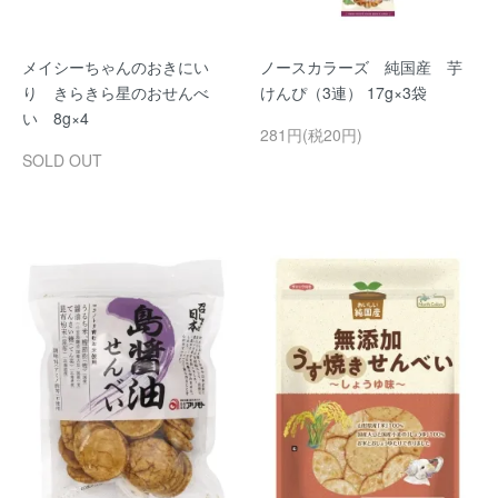
メイシーちゃんのおきにい
ノースカラーズ 純国産 芋
り きらきら星のおせんべ
けんぴ（3連） 17g×3袋
い 8g×4
281円(税20円)
SOLD OUT