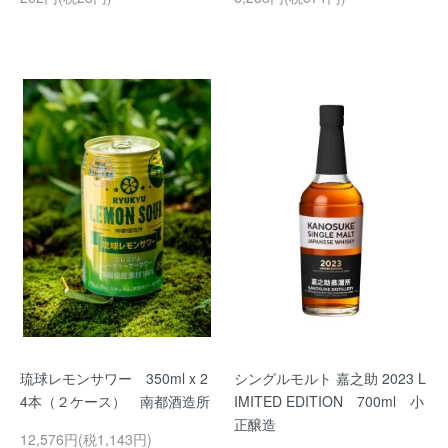
琉球レモンサワー 350ml x 2
シングルモルト 嘉之助 2023 L
4本（２ケース） 南都酒造所
IMITED EDITION 700ml 小
正醸造
12,576円(税1,143円)