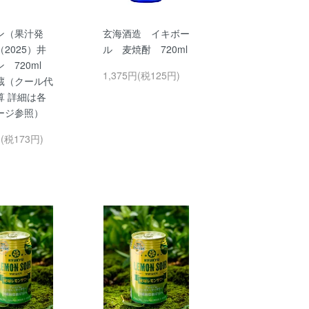
ン（果汁発
玄海酒造 イキボー
2025）井
ル 麦焼酎 720ml
ン 720ml
1,375円(税125円)
蔵（クール代
算 詳細は各
ージ参照）
円(税173円)