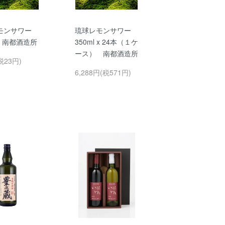
モンサワー
琉球レモンサワー
l 南都酒造所
350ml x 24本（１ケ
ース） 南都酒造所
税23円)
6,288円(税571円)