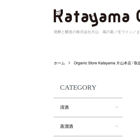
発酵と醸造の株式会社片山 蔵の素／生ワイン／ま
ホーム
Organic Store Katayama 片山本店 /
CATEGORY
清酒
蒸溜酒