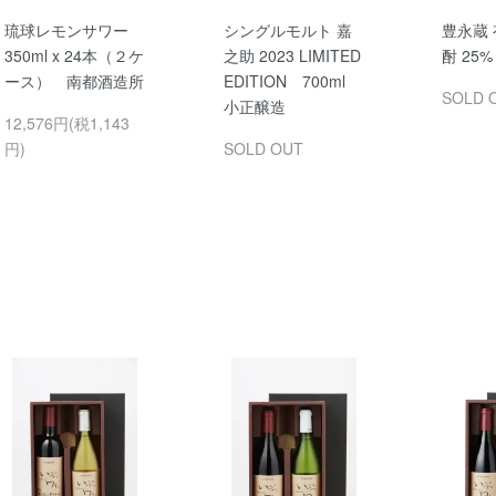
琉球レモンサワー
シングルモルト 嘉
豊永蔵
350ml x 24本（２ケ
之助 2023 LIMITED
酎 25% 
ース） 南都酒造所
EDITION 700ml
SOLD 
小正醸造
12,576円(税1,143
円)
SOLD OUT