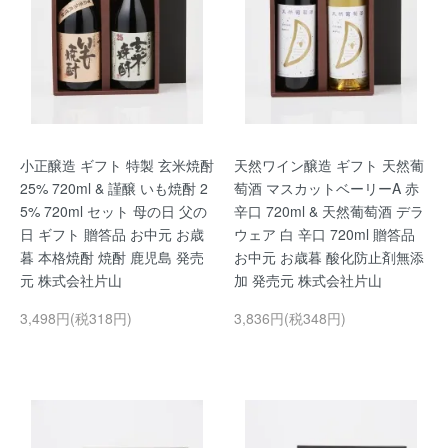
小正醸造 ギフト 特製 玄米焼酎
天然ワイン醸造 ギフト 天然葡
25% 720ml & 謹醸 いも焼酎 2
萄酒 マスカットベーリーA 赤
5% 720ml セット 母の日 父の
辛口 720ml & 天然葡萄酒 デラ
日 ギフト 贈答品 お中元 お歳
ウェア 白 辛口 720ml 贈答品
暮 本格焼酎 焼酎 鹿児島 発売
お中元 お歳暮 酸化防止剤無添
元 株式会社片山
加 発売元 株式会社片山
3,498円(税318円)
3,836円(税348円)