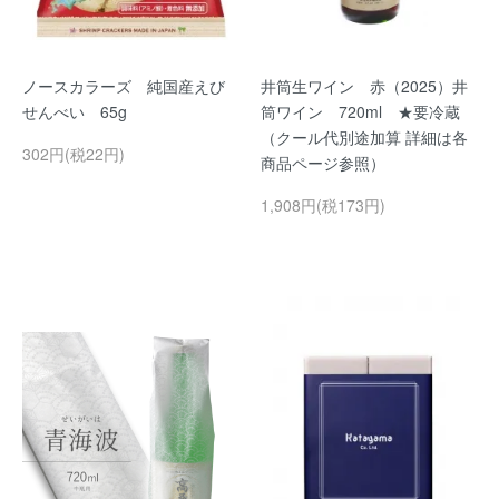
ノースカラーズ 純国産えび
井筒生ワイン 赤（2025）井
せんべい 65g
筒ワイン 720ml ★要冷蔵
（クール代別途加算 詳細は各
302円(税22円)
商品ページ参照）
1,908円(税173円)