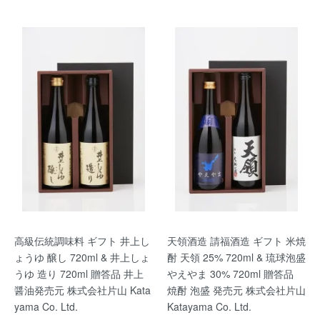
高級伝統調味料 ギフト 井上し
天領酒造 請福酒造 ギフト 米焼
ょうゆ 醸し 720ml & 井上しょ
酎 天領 25% 720ml & 琉球泡盛
うゆ 造り 720ml 贈答品 井上
やえやま 30% 720ml 贈答品
醤油発売元 株式会社片山 Kata
焼酎 泡盛 発売元 株式会社片山
yama Co. Ltd.
Katayama Co. Ltd.