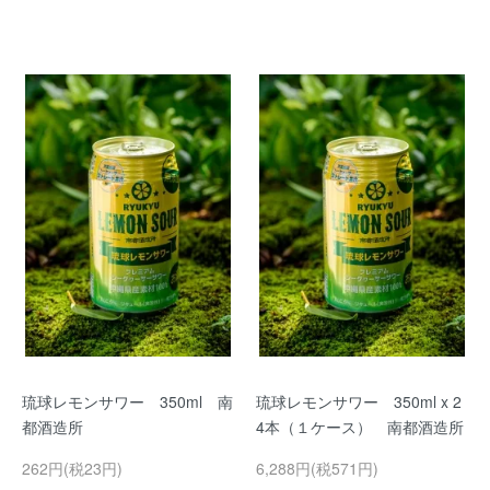
琉球レモンサワー 350ml 南
琉球レモンサワー 350ml x 2
都酒造所
4本（１ケース） 南都酒造所
262円(税23円)
6,288円(税571円)