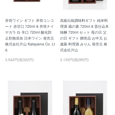
井筒ワイン ギフト 井筒コンコ
高級伝統調味料ギフト 純米料
ード 赤甘口 720ml & 井筒ナイ
理酒 蔵の素 720ml & 昔仕込本
ヤガラ 白 辛口 720ml 酸化防
味醂 720ml セット 母の日 父
止剤無添加 日本ワイン 発売元
の日 ギフト 贈答品 お中元 お
株式会社片山 Katayama Co. Lt
歳暮 料理酒 みりん 発売元 株
d.
式会社片山
3,542円(税322円)
3,135円(税285円)