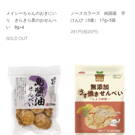
メイシーちゃんのおきにい
ノースカラーズ 純国産 芋
り きらきら星のおせんべ
けんぴ（3連） 17g×3袋
い 8g×4
281円(税20円)
SOLD OUT