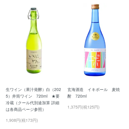
生ワイン（果汁発酵）白（202
玄海酒造 イキボール 麦焼
5）井筒ワイン 720ml ★要
酎 720ml
冷蔵（クール代別途加算 詳細
1,375円(税125円)
は各商品ページ参照）
1,908円(税173円)