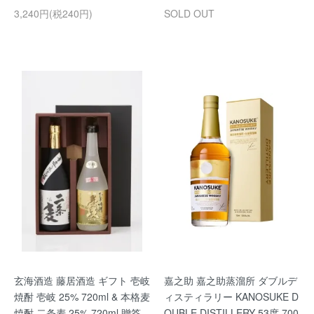
3,240円(税240円)
SOLD OUT
玄海酒造 藤居酒造 ギフト 壱岐
嘉之助 嘉之助蒸溜所 ダブルデ
焼酎 壱岐 25% 720ml & 本格麦
ィスティラリー KANOSUKE D
焼酎 二条麦 25% 720ml 贈答
OUBLE DISTILLERY 53度 700