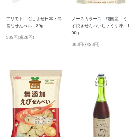
アリモト 召しませ日本・島
ノースカラーズ 純国産 う
醤油せんべい 80g
す焼きせんべいしょうゆ味 1
00g
389円(税28円)
388円(税28円)