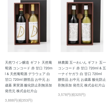
天然ワイン醸造 ギフト 天然葡
林農園 五一わいん ギフト 五一
萄酒 コンコード 赤 甘口 720m
コンコード 赤 甘口 720ml & 五
l & 天然葡萄酒 デラウェア 白
一ナイヤガラ 白 甘口 720ml
甘口 720ml 贈答品 お中元 お
贈答品 お中元 お歳暮 酸化防止
歳暮 果実酒 酸化防止剤無添加
剤無添加 発売元 株式会社片山
発売元 株式会社片山
3,578円(税325円)
3,888円(税353円)