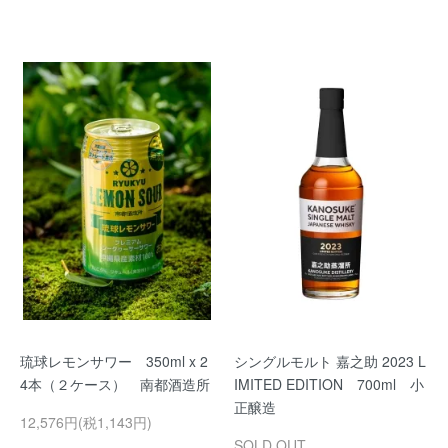
琉球レモンサワー 350ml x 2
シングルモルト 嘉之助 2023 L
4本（２ケース） 南都酒造所
IMITED EDITION 700ml 小
正醸造
12,576円(税1,143円)
SOLD OUT