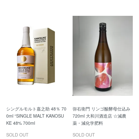
シングルモルト嘉之助 48％ 70
弥右衛門 リンゴ酸酵母仕込み
0ml “SINGLE MALT KANOSU
720ml 大和川酒造店 ☆減農
KE 48% 700ml
薬・減化学肥料
SOLD OUT
SOLD OUT