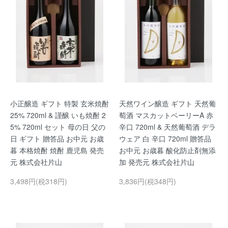
小正醸造 ギフト 特製 玄米焼酎
天然ワイン醸造 ギフト 天然葡
25% 720ml & 謹醸 いも焼酎 2
萄酒 マスカットベーリーA 赤
5% 720ml セット 母の日 父の
辛口 720ml & 天然葡萄酒 デラ
日 ギフト 贈答品 お中元 お歳
ウェア 白 辛口 720ml 贈答品
暮 本格焼酎 焼酎 鹿児島 発売
お中元 お歳暮 酸化防止剤無添
元 株式会社片山
加 発売元 株式会社片山
3,498円(税318円)
3,836円(税348円)