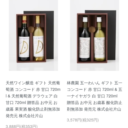
天然ワイン醸造 ギフト 天然葡
林農園 五一わいん ギフト 五一
萄酒 コンコード 赤 甘口 720m
コンコード 赤 甘口 720ml & 五
l & 天然葡萄酒 デラウェア 白
一ナイヤガラ 白 甘口 720ml
甘口 720ml 贈答品 お中元 お
贈答品 お中元 お歳暮 酸化防止
歳暮 果実酒 酸化防止剤無添加
剤無添加 発売元 株式会社片山
発売元 株式会社片山
3,578円(税325円)
3,888円(税353円)