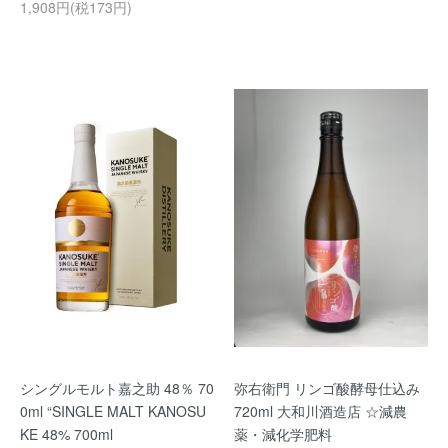
1,908円(税173円)
シングルモルト嘉之助 48％ 70
弥右衛門 リンゴ酸酵母仕込み
0ml “SINGLE MALT KANOSU
720ml 大和川酒造店 ☆減農
KE 48% 700ml
薬・減化学肥料