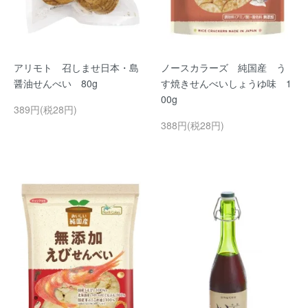
アリモト 召しませ日本・島
ノースカラーズ 純国産 う
醤油せんべい 80g
す焼きせんべいしょうゆ味 1
00g
389円(税28円)
388円(税28円)