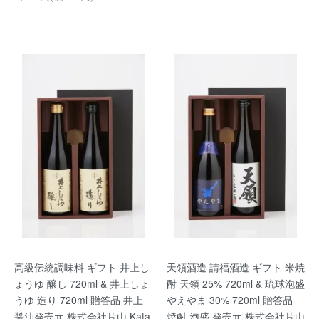
高級伝統調味料 ギフト 井上し
天領酒造 請福酒造 ギフト 米焼
ょうゆ 醸し 720ml & 井上しょ
酎 天領 25% 720ml & 琉球泡盛
うゆ 造り 720ml 贈答品 井上
やえやま 30% 720ml 贈答品
醤油発売元 株式会社片山 Kata
焼酎 泡盛 発売元 株式会社片山