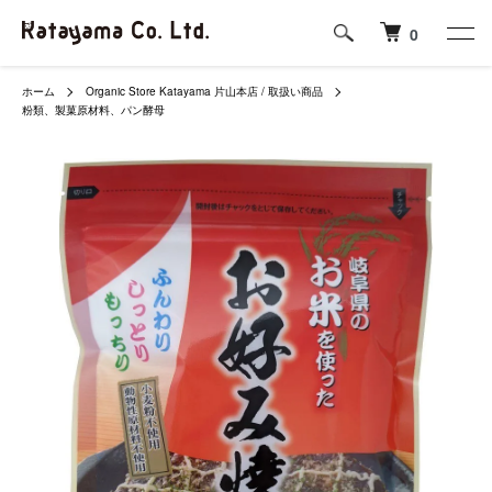
0
ホーム
Organic Store Katayama 片山本店 / 取扱い商品
粉類、製菓原材料、パン酵母