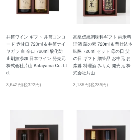
井筒ワイン ギフト 井筒コンコ
高級伝統調味料ギフト 純米料
ード 赤甘口 720ml & 井筒ナイ
理酒 蔵の素 720ml & 昔仕込本
ヤガラ 白 辛口 720ml 酸化防
味醂 720ml セット 母の日 父
止剤無添加 日本ワイン 発売元
の日 ギフト 贈答品 お中元 お
株式会社片山 Katayama Co. Lt
歳暮 料理酒 みりん 発売元 株
d.
式会社片山
3,542円(税322円)
3,135円(税285円)