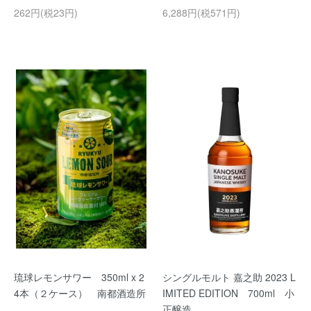
262円(税23円)
6,288円(税571円)
琉球レモンサワー 350ml x 2
シングルモルト 嘉之助 2023 L
4本（２ケース） 南都酒造所
IMITED EDITION 700ml 小
正醸造