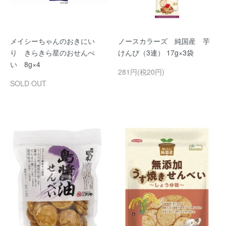
メイシーちゃんのおきにい
ノースカラーズ 純国産 芋
り きらきら星のおせんべ
けんぴ（3連） 17g×3袋
い 8g×4
281円(税20円)
SOLD OUT