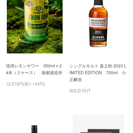
琉球レモンサワー 350ml x 2
シングルモルト 嘉之助 2023 L
4本（２ケース） 南都酒造所
IMITED EDITION 700ml 小
正醸造
12,576円(税1,143円)
SOLD OUT