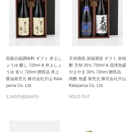
高級伝統調味料 ギフト 井上し
天領酒造 請福酒造 ギフト 米焼
ょうゆ 醸し 720ml & 井上しょ
酎 天領 25% 720ml & 琉球泡盛
うゆ 造り 720ml 贈答品 井上
やえやま 30% 720ml 贈答品
醤油発売元 株式会社片山 Kata
焼酎 泡盛 発売元 株式会社片山
yama Co. Ltd.
Katayama Co. Ltd.
3,240円(税240円)
SOLD OUT