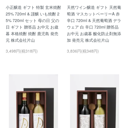
小正醸造 ギフト 特製 玄米焼酎
天然ワイン醸造 ギフト 天然葡
25% 720ml & 謹醸 いも焼酎 2
萄酒 マスカットベーリーA 赤
5% 720ml セット 母の日 父の
辛口 720ml & 天然葡萄酒 デラ
日 ギフト 贈答品 お中元 お歳
ウェア 白 辛口 720ml 贈答品
暮 本格焼酎 焼酎 鹿児島 発売
お中元 お歳暮 酸化防止剤無添
元 株式会社片山
加 発売元 株式会社片山
3,498円(税318円)
3,836円(税348円)