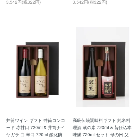
3,542円(税322円)
3,542円(税322円)
井筒ワイン ギフト 井筒コンコ
高級伝統調味料ギフト 純米料
ード 赤甘口 720ml & 井筒ナイ
理酒 蔵の素 720ml & 昔仕込本
ヤガラ 白 辛口 720ml 酸化防
味醂 720ml セット 母の日 父