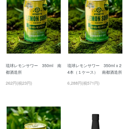
琉球レモンサワー 350ml 南
琉球レモンサワー 350ml x 2
都酒造所
4本（１ケース） 南都酒造所
262円(税23円)
6,288円(税571円)