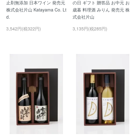
止剤無添加 日本ワイン 発売元
の日 ギフト 贈答品 お中元 お
株式会社片山 Katayama Co. Lt
歳暮 料理酒 みりん 発売元 株
d.
式会社片山
3,542円(税322円)
3,135円(税285円)