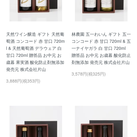
天然ワイン醸造 ギフト 天然葡
林農園 五一わいん ギフト 五一
萄酒 コンコード 赤 甘口 720m
コンコード 赤 甘口 720ml & 五
l & 天然葡萄酒 デラウェア 白
一ナイヤガラ 白 甘口 720ml
甘口 720ml 贈答品 お中元 お
贈答品 お中元 お歳暮 酸化防止
歳暮 果実酒 酸化防止剤無添加
剤無添加 発売元 株式会社片山
発売元 株式会社片山
3,578円(税325円)
3,888円(税353円)