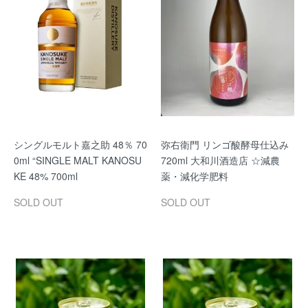
シングルモルト嘉之助 48％ 70
弥右衛門 リンゴ酸酵母仕込み
0ml “SINGLE MALT KANOSU
720ml 大和川酒造店 ☆減農
KE 48% 700ml
薬・減化学肥料
SOLD OUT
SOLD OUT