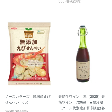
388円(税28円)
ノースカラーズ 純国産えび
井筒生ワイン 赤（2025）井
せんべい 65g
筒ワイン 720ml ★要冷蔵
（クール代別途加算 詳細は各
302円(税22円)