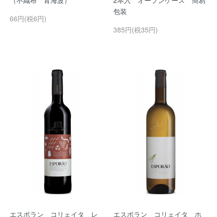
（不織布 青海波）
2本入 オープンケース 簡易
包装
66円(税6円)
385円(税35円)
エスポラン コリェイタ レ
エスポラン コリェイタ ホ