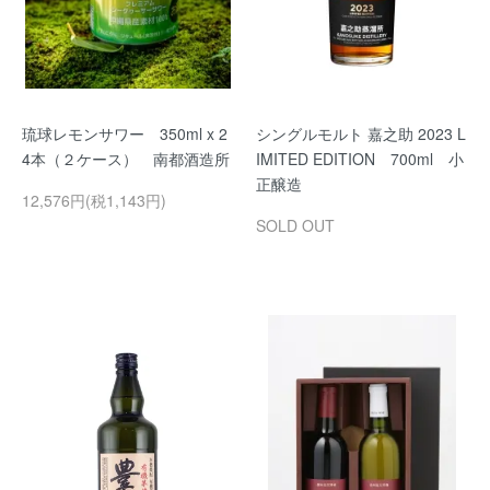
琉球レモンサワー 350ml x 2
シングルモルト 嘉之助 2023 L
4本（２ケース） 南都酒造所
IMITED EDITION 700ml 小
正醸造
12,576円(税1,143円)
SOLD OUT