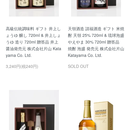
高級伝統調味料 ギフト 井上し
天領酒造 請福酒造 ギフト 米焼
ょうゆ 醸し 720ml & 井上しょ
酎 天領 25% 720ml & 琉球泡盛
うゆ 造り 720ml 贈答品 井上
やえやま 30% 720ml 贈答品
醤油発売元 株式会社片山 Kata
焼酎 泡盛 発売元 株式会社片山
yama Co. Ltd.
Katayama Co. Ltd.
3,240円(税240円)
SOLD OUT