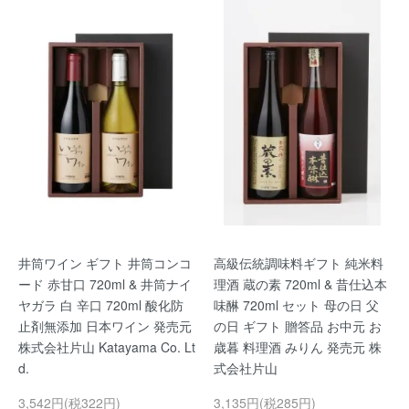
井筒ワイン ギフト 井筒コンコ
高級伝統調味料ギフト 純米料
ード 赤甘口 720ml & 井筒ナイ
理酒 蔵の素 720ml & 昔仕込本
ヤガラ 白 辛口 720ml 酸化防
味醂 720ml セット 母の日 父
止剤無添加 日本ワイン 発売元
の日 ギフト 贈答品 お中元 お
株式会社片山 Katayama Co. Lt
歳暮 料理酒 みりん 発売元 株
d.
式会社片山
3,542円(税322円)
3,135円(税285円)