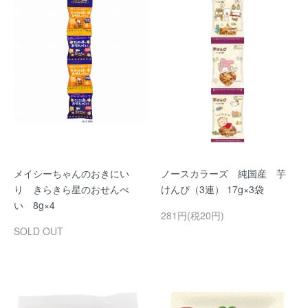
メイシーちゃんのおきにい
ノースカラーズ 純国産 芋
り きらきら星のおせんべ
けんぴ（3連） 17g×3袋
い 8g×4
281円(税20円)
SOLD OUT