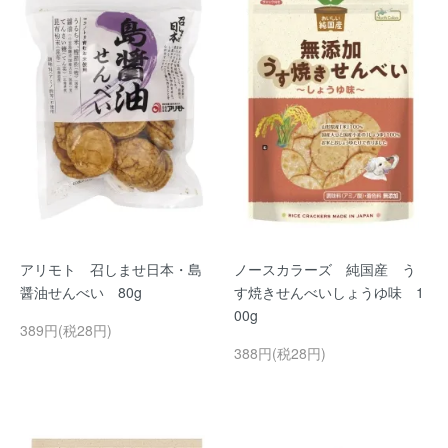
アリモト 召しませ日本・島
ノースカラーズ 純国産 う
醤油せんべい 80g
す焼きせんべいしょうゆ味 1
00g
389円(税28円)
388円(税28円)