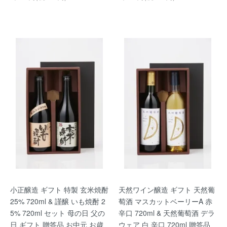
小正醸造 ギフト 特製 玄米焼酎
天然ワイン醸造 ギフト 天然葡
25% 720ml & 謹醸 いも焼酎 2
萄酒 マスカットベーリーA 赤
5% 720ml セット 母の日 父の
辛口 720ml & 天然葡萄酒 デラ
日 ギフト 贈答品 お中元 お歳
ウェア 白 辛口 720ml 贈答品