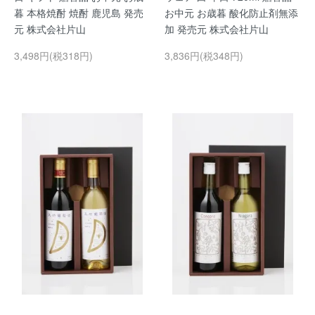
暮 本格焼酎 焼酎 鹿児島 発売
お中元 お歳暮 酸化防止剤無添
元 株式会社片山
加 発売元 株式会社片山
3,498円(税318円)
3,836円(税348円)