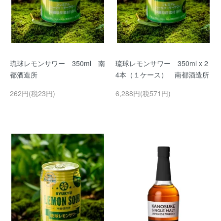
琉球レモンサワー 350ml 南
琉球レモンサワー 350ml x 2
都酒造所
4本（１ケース） 南都酒造所
262円(税23円)
6,288円(税571円)