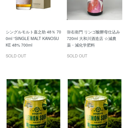
シングルモルト嘉之助 48％ 70
弥右衛門 リンゴ酸酵母仕込み
0ml “SINGLE MALT KANOSU
720ml 大和川酒造店 ☆減農
KE 48% 700ml
薬・減化学肥料
SOLD OUT
SOLD OUT