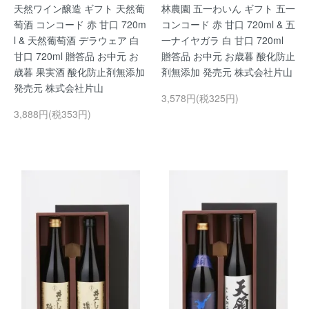
天然ワイン醸造 ギフト 天然葡
林農園 五一わいん ギフト 五一
萄酒 コンコード 赤 甘口 720m
コンコード 赤 甘口 720ml & 五
l & 天然葡萄酒 デラウェア 白
一ナイヤガラ 白 甘口 720ml
甘口 720ml 贈答品 お中元 お
贈答品 お中元 お歳暮 酸化防止
歳暮 果実酒 酸化防止剤無添加
剤無添加 発売元 株式会社片山
発売元 株式会社片山
3,578円(税325円)
3,888円(税353円)