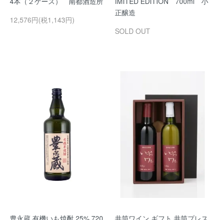
4本（２ケース） 南都酒造所
IMITED EDITION 700ml 小
正醸造
12,576円(税1,143円)
SOLD OUT
豊永蔵 有機いも焼酎 25% 720
井筒ワイン ギフト 井筒プレス