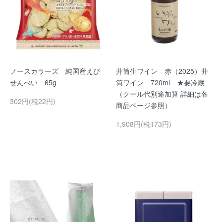
ノースカラーズ 純国産えび
井筒生ワイン 赤（2025）井
せんべい 65g
筒ワイン 720ml ★要冷蔵
（クール代別途加算 詳細は各
302円(税22円)
商品ページ参照）
1,908円(税173円)