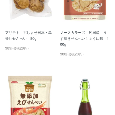
アリモト 召しませ日本・島
ノースカラーズ 純国産 う
醤油せんべい 80g
す焼きせんべいしょうゆ味 1
00g
389円(税28円)
388円(税28円)