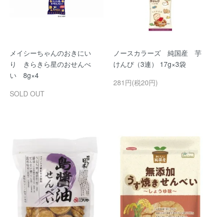
メイシーちゃんのおきにい
ノースカラーズ 純国産 芋
り きらきら星のおせんべ
けんぴ（3連） 17g×3袋
い 8g×4
281円(税20円)
SOLD OUT