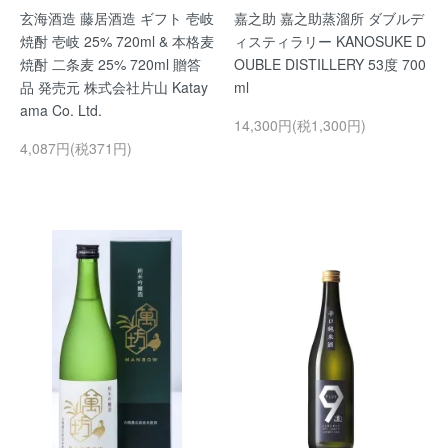
玄海酒造 藤居酒造 ギフト 壱岐
嘉之助 嘉之助蒸溜所 ダブルデ
焼酎 壱岐 25% 720ml & 本格麦
ィスティラリー KANOSUKE D
焼酎 二条麦 25% 720ml 贈答
OUBLE DISTILLERY 53度 700
品 発売元 株式会社片山 Katay
ml
ama Co. Ltd.
14,300円(税1,300円)
4,087円(税371円)