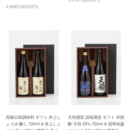
3,888円(税353円)
高級伝統調味料 ギフト 井上し
天領酒造 請福酒造 ギフト 米焼
ょうゆ 醸し 720ml & 井上しょ
酎 天領 25% 720ml & 琉球泡盛