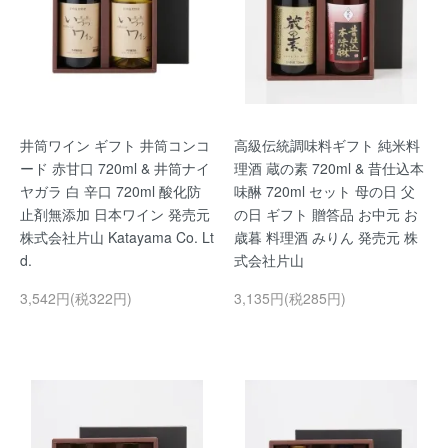
井筒ワイン ギフト 井筒コンコ
高級伝統調味料ギフト 純米料
ード 赤甘口 720ml & 井筒ナイ
理酒 蔵の素 720ml & 昔仕込本
ヤガラ 白 辛口 720ml 酸化防
味醂 720ml セット 母の日 父
止剤無添加 日本ワイン 発売元
の日 ギフト 贈答品 お中元 お
株式会社片山 Katayama Co. Lt
歳暮 料理酒 みりん 発売元 株
d.
式会社片山
3,542円(税322円)
3,135円(税285円)