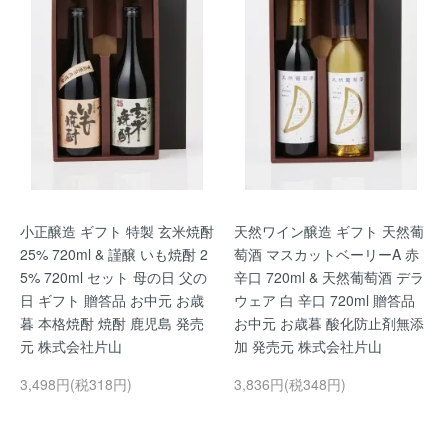
小正醸造 ギフト 特製 玄米焼酎
天然ワイン醸造 ギフト 天然葡
25% 720ml & 謹醸 いも焼酎 2
萄酒 マスカットベーリーA 赤
5% 720ml セット 母の日 父の
辛口 720ml & 天然葡萄酒 デラ
日 ギフト 贈答品 お中元 お歳
ウェア 白 辛口 720ml 贈答品
暮 本格焼酎 焼酎 鹿児島 発売
お中元 お歳暮 酸化防止剤無添
元 株式会社片山
加 発売元 株式会社片山
3,498円(税318円)
3,836円(税348円)