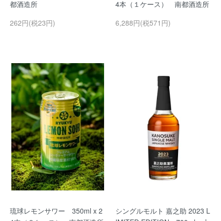
都酒造所
4本（１ケース） 南都酒造所
262円(税23円)
6,288円(税571円)
琉球レモンサワー 350ml x 2
シングルモルト 嘉之助 2023 L