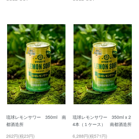
琉球レモンサワー 350ml 南
琉球レモンサワー 350ml x 2
都酒造所
4本（１ケース） 南都酒造所
262円(税23円)
6,288円(税571円)