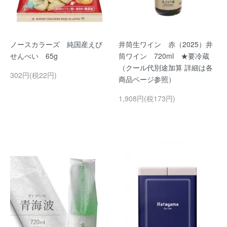
ノースカラーズ 純国産えび
井筒生ワイン 赤（2025）井
せんべい 65g
筒ワイン 720ml ★要冷蔵
（クール代別途加算 詳細は各
302円(税22円)
商品ページ参照）
1,908円(税173円)