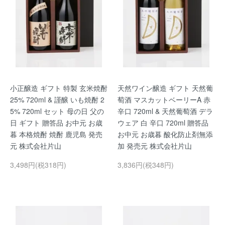
小正醸造 ギフト 特製 玄米焼酎
天然ワイン醸造 ギフト 天然葡
25% 720ml & 謹醸 いも焼酎 2
萄酒 マスカットベーリーA 赤
5% 720ml セット 母の日 父の
辛口 720ml & 天然葡萄酒 デラ
日 ギフト 贈答品 お中元 お歳
ウェア 白 辛口 720ml 贈答品
暮 本格焼酎 焼酎 鹿児島 発売
お中元 お歳暮 酸化防止剤無添
元 株式会社片山
加 発売元 株式会社片山
3,498円(税318円)
3,836円(税348円)