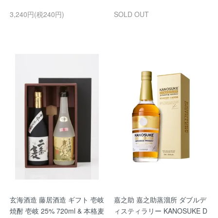
3,240円(税240円)
SOLD OUT
玄海酒造 藤居酒造 ギフト 壱岐
嘉之助 嘉之助蒸溜所 ダブルデ
焼酎 壱岐 25% 720ml & 本格麦
ィスティラリー KANOSUKE D