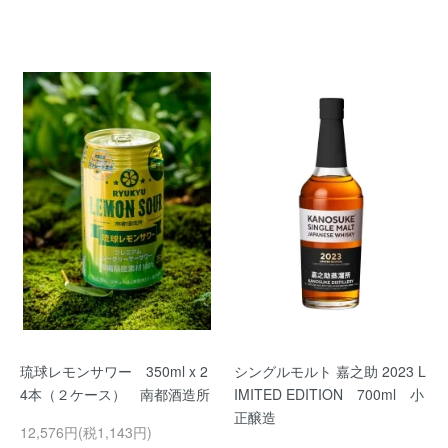
琉球レモンサワー 350ml x 2
シングルモルト 嘉之助 2023 L
4本（２ケース） 南都酒造所
IMITED EDITION 700ml 小
正醸造
12,576円(税1,143円)