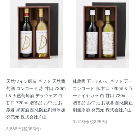
天然ワイン醸造 ギフト 天然葡
林農園 五一わいん ギフト 五一
萄酒 コンコード 赤 甘口 720m
コンコード 赤 甘口 720ml & 五
l & 天然葡萄酒 デラウェア 白
一ナイヤガラ 白 甘口 720ml
甘口 720ml 贈答品 お中元 お
贈答品 お中元 お歳暮 酸化防止
歳暮 果実酒 酸化防止剤無添加
剤無添加 発売元 株式会社片山
発売元 株式会社片山
3,578円(税325円)
3,888円(税353円)