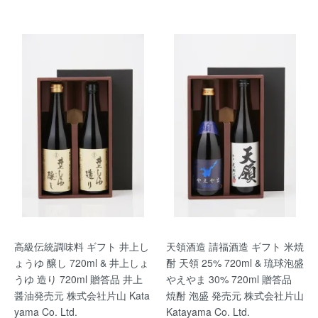
高級伝統調味料 ギフト 井上し
天領酒造 請福酒造 ギフト 米焼
ょうゆ 醸し 720ml & 井上しょ
酎 天領 25% 720ml & 琉球泡盛
うゆ 造り 720ml 贈答品 井上
やえやま 30% 720ml 贈答品
醤油発売元 株式会社片山 Kata
焼酎 泡盛 発売元 株式会社片山
yama Co. Ltd.
Katayama Co. Ltd.