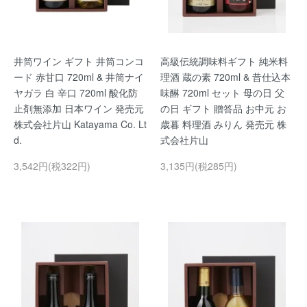
井筒ワイン ギフト 井筒コンコ
高級伝統調味料ギフト 純米料
ード 赤甘口 720ml & 井筒ナイ
理酒 蔵の素 720ml & 昔仕込本
ヤガラ 白 辛口 720ml 酸化防
味醂 720ml セット 母の日 父
止剤無添加 日本ワイン 発売元
の日 ギフト 贈答品 お中元 お
株式会社片山 Katayama Co. Lt
歳暮 料理酒 みりん 発売元 株
d.
式会社片山
3,542円(税322円)
3,135円(税285円)