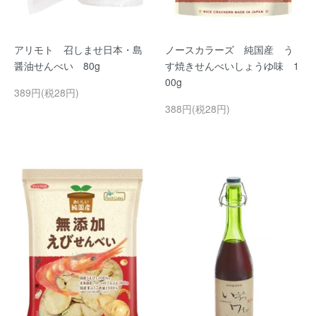
アリモト 召しませ日本・島
ノースカラーズ 純国産 う
醤油せんべい 80g
す焼きせんべいしょうゆ味 1
00g
389円(税28円)
388円(税28円)