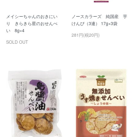
メイシーちゃんのおきにい
ノースカラーズ 純国産 芋
り きらきら星のおせんべ
けんぴ（3連） 17g×3袋
い 8g×4
281円(税20円)
SOLD OUT