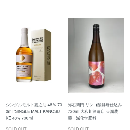
シングルモルト嘉之助 48％ 70
弥右衛門 リンゴ酸酵母仕込み
0ml “SINGLE MALT KANOSU
720ml 大和川酒造店 ☆減農
KE 48% 700ml
薬・減化学肥料
SOLD OUT
SOLD OUT