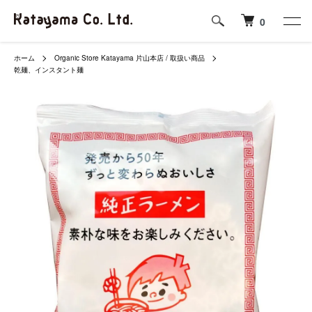
0
ホーム
Organic Store Katayama 片山本店 / 取扱い商品
乾麺、インスタント麺