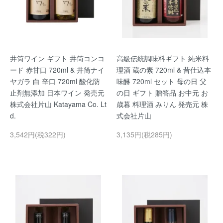
井筒ワイン ギフト 井筒コンコ
高級伝統調味料ギフト 純米料
ード 赤甘口 720ml & 井筒ナイ
理酒 蔵の素 720ml & 昔仕込本
ヤガラ 白 辛口 720ml 酸化防
味醂 720ml セット 母の日 父
止剤無添加 日本ワイン 発売元
の日 ギフト 贈答品 お中元 お
株式会社片山 Katayama Co. Lt
歳暮 料理酒 みりん 発売元 株
d.
式会社片山
3,542円(税322円)
3,135円(税285円)