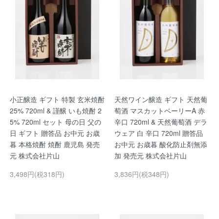
小正醸造 ギフト 特製 玄米焼酎
天然ワイン醸造 ギフト 天然葡
25% 720ml & 謹醸 いも焼酎 2
萄酒 マスカットベーリーA 赤
5% 720ml セット 母の日 父の
辛口 720ml & 天然葡萄酒 デラ
日 ギフト 贈答品 お中元 お歳
ウェア 白 辛口 720ml 贈答品
暮 本格焼酎 焼酎 鹿児島 発売
お中元 お歳暮 酸化防止剤無添
元 株式会社片山
加 発売元 株式会社片山
3,498円(税318円)
3,836円(税348円)