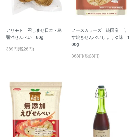
アリモト 召しませ日本・島
ノースカラーズ 純国産 う
醤油せんべい 80g
す焼きせんべいしょうゆ味 1
00g
389円(税28円)
388円(税28円)