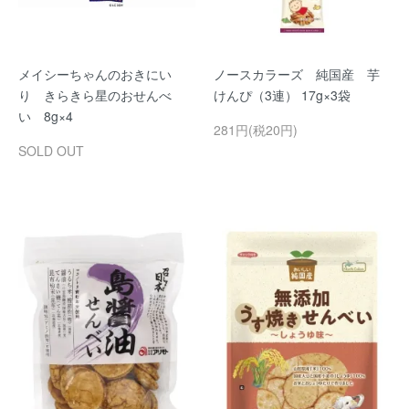
メイシーちゃんのおきにい
ノースカラーズ 純国産 芋
り きらきら星のおせんべ
けんぴ（3連） 17g×3袋
い 8g×4
281円(税20円)
SOLD OUT