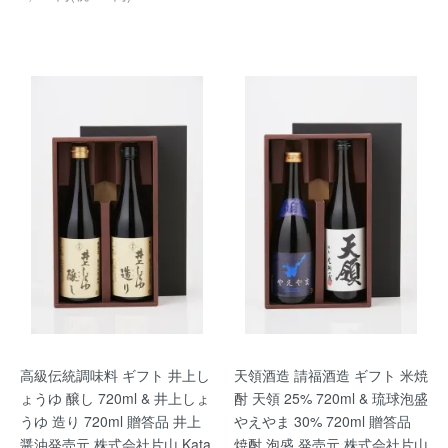
高級伝統調味料 ギフト 井上し
天領酒造 請福酒造 ギフト 米焼
ょうゆ 醸し 720ml & 井上しょ
酎 天領 25% 720ml & 琉球泡盛
うゆ 造り 720ml 贈答品 井上
やえやま 30% 720ml 贈答品
醤油発売元 株式会社片山 Kata
焼酎 泡盛 発売元 株式会社片山