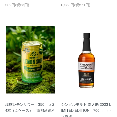
262円(税23円)
6,288円(税571円)
琉球レモンサワー 350ml x 2
シングルモルト 嘉之助 2023 L
4本（２ケース） 南都酒造所
IMITED EDITION 700ml 小
正醸造