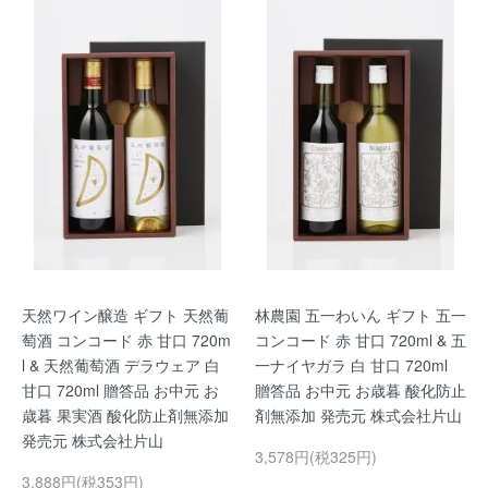
天然ワイン醸造 ギフト 天然葡
林農園 五一わいん ギフト 五一
萄酒 コンコード 赤 甘口 720m
コンコード 赤 甘口 720ml & 五
l & 天然葡萄酒 デラウェア 白
一ナイヤガラ 白 甘口 720ml
甘口 720ml 贈答品 お中元 お
贈答品 お中元 お歳暮 酸化防止
歳暮 果実酒 酸化防止剤無添加
剤無添加 発売元 株式会社片山
発売元 株式会社片山
3,578円(税325円)
3,888円(税353円)