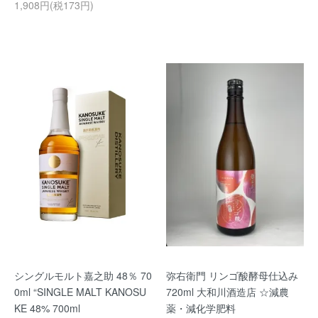
1,908円(税173円)
シングルモルト嘉之助 48％ 70
弥右衛門 リンゴ酸酵母仕込み
0ml “SINGLE MALT KANOSU
720ml 大和川酒造店 ☆減農
KE 48% 700ml
薬・減化学肥料