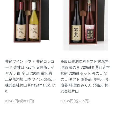
井筒ワイン ギフト 井筒コンコ
高級伝統調味料ギフト 純米料
ード 赤甘口 720ml & 井筒ナイ
理酒 蔵の素 720ml & 昔仕込本
ヤガラ 白 辛口 720ml 酸化防
味醂 720ml セット 母の日 父
止剤無添加 日本ワイン 発売元
の日 ギフト 贈答品 お中元 お
株式会社片山 Katayama Co. Lt
歳暮 料理酒 みりん 発売元 株
d.
式会社片山
3,542円(税322円)
3,135円(税285円)