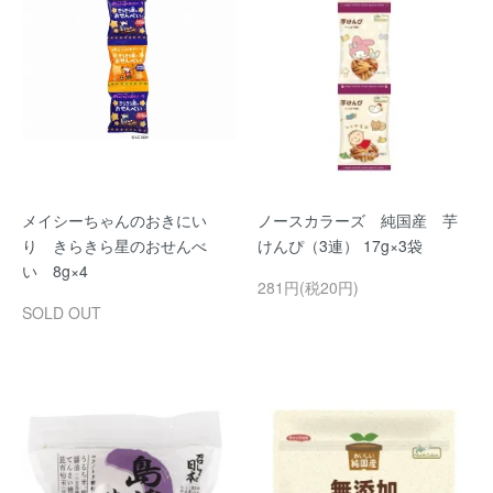
メイシーちゃんのおきにい
ノースカラーズ 純国産 芋
り きらきら星のおせんべ
けんぴ（3連） 17g×3袋
い 8g×4
281円(税20円)
SOLD OUT