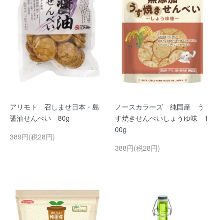
アリモト 召しませ日本・島
ノースカラーズ 純国産 う
醤油せんべい 80g
す焼きせんべいしょうゆ味 1
00g
389円(税28円)
388円(税28円)