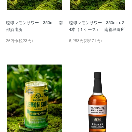
琉球レモンサワー 350ml 南
琉球レモンサワー 350ml x 2
都酒造所
4本（１ケース） 南都酒造所
262円(税23円)
6,288円(税571円)