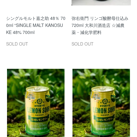
シングルモルト嘉之助 48％ 70
弥右衛門 リンゴ酸酵母仕込み
0ml “SINGLE MALT KANOSU
720ml 大和川酒造店 ☆減農
KE 48% 700ml
薬・減化学肥料
SOLD OUT
SOLD OUT