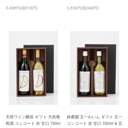
3,498円(税318円)
3,836円(税348円)
天然ワイン醸造 ギフト 天然葡
林農園 五一わいん ギフト 五一
萄酒 コンコード 赤 甘口 720m
コンコード 赤 甘口 720ml & 五