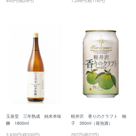
400円(税29円)
1,298円(税118円)
玉泉堂 三年熟成 純米本味
軽井沢 香りのクラフト 柚
醂 1800ml
子 350ml（発泡酒）
3,630円(税330円)
297円(税27円)