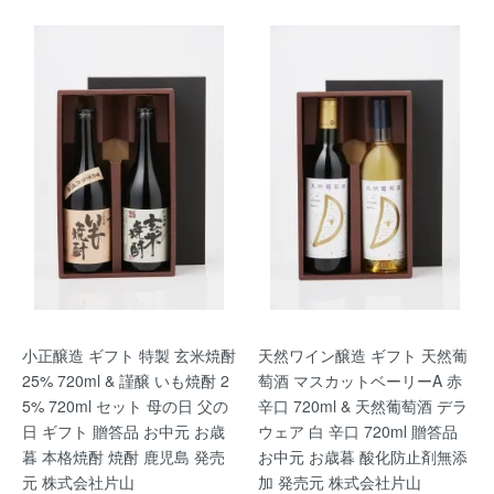
小正醸造 ギフト 特製 玄米焼酎
天然ワイン醸造 ギフト 天然葡
25% 720ml & 謹醸 いも焼酎 2
萄酒 マスカットベーリーA 赤
5% 720ml セット 母の日 父の
辛口 720ml & 天然葡萄酒 デラ
日 ギフト 贈答品 お中元 お歳
ウェア 白 辛口 720ml 贈答品
暮 本格焼酎 焼酎 鹿児島 発売
お中元 お歳暮 酸化防止剤無添
元 株式会社片山
加 発売元 株式会社片山