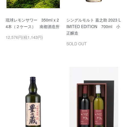
琉球レモンサワー 350ml x 2
シングルモルト 嘉之助 2023 L
4本（２ケース） 南都酒造所
IMITED EDITION 700ml 小
正醸造
12,576円(税1,143円)
SOLD OUT