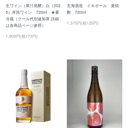
生ワイン（果汁発酵）白（202
玄海酒造 イキボール 麦焼
5）井筒ワイン 720ml ★要
酎 720ml
冷蔵（クール代別途加算 詳細
1,375円(税125円)
は各商品ページ参照）
1,908円(税173円)