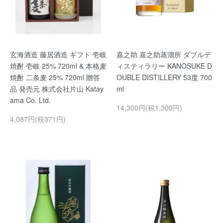
玄海酒造 藤居酒造 ギフト 壱岐
嘉之助 嘉之助蒸溜所 ダブルデ
焼酎 壱岐 25% 720ml & 本格麦
ィスティラリー KANOSUKE D
焼酎 二条麦 25% 720ml 贈答
OUBLE DISTILLERY 53度 700
品 発売元 株式会社片山 Katay
ml
ama Co. Ltd.
14,300円(税1,300円)
4,087円(税371円)