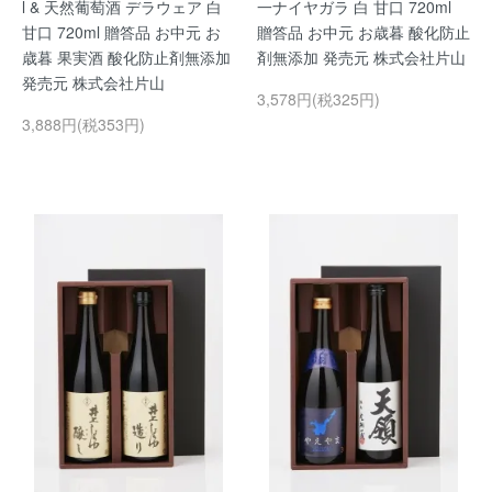
l & 天然葡萄酒 デラウェア 白
一ナイヤガラ 白 甘口 720ml
甘口 720ml 贈答品 お中元 お
贈答品 お中元 お歳暮 酸化防止
歳暮 果実酒 酸化防止剤無添加
剤無添加 発売元 株式会社片山
発売元 株式会社片山
3,578円(税325円)
3,888円(税353円)