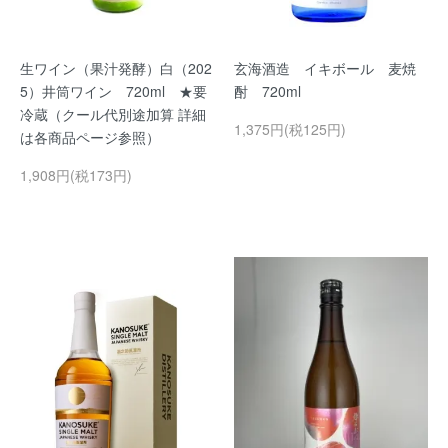
生ワイン（果汁発酵）白（202
玄海酒造 イキボール 麦焼
5）井筒ワイン 720ml ★要
酎 720ml
冷蔵（クール代別途加算 詳細
1,375円(税125円)
は各商品ページ参照）
1,908円(税173円)