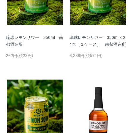
琉球レモンサワー 350ml 南
琉球レモンサワー 350ml x 2
都酒造所
4本（１ケース） 南都酒造所
262円(税23円)
6,288円(税571円)