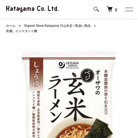
0
ホーム
Organic Store Katayama 片山本店 / 取扱い商品
乾麺、インスタント麺