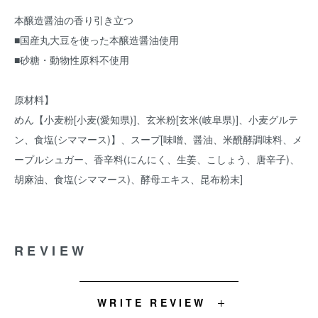
本醸造醤油の香り引き立つ
■国産丸大豆を使った本醸造醤油使用
■砂糖・動物性原料不使用
原材料】
めん【小麦粉[小麦(愛知県)]、玄米粉[玄米(岐阜県)]、小麦グルテ
ン、食塩(シママース)】、スープ[味噌、醤油、米醗酵調味料、メ
ープルシュガー、香辛料(にんにく、生姜、こしょう、唐辛子)、
胡麻油、食塩(シママース)、酵母エキス、昆布粉末]
REVIEW
WRITE REVIEW