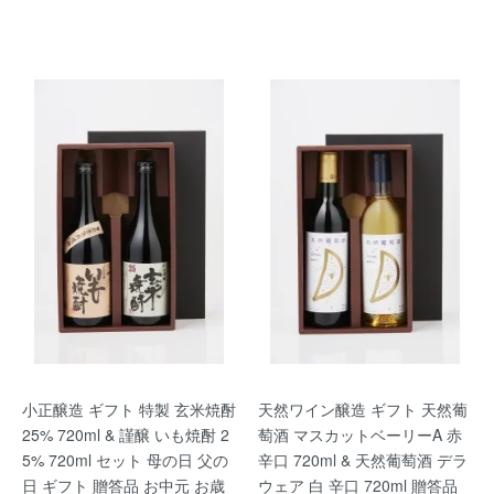
小正醸造 ギフト 特製 玄米焼酎
天然ワイン醸造 ギフト 天然葡
25% 720ml & 謹醸 いも焼酎 2
萄酒 マスカットベーリーA 赤
5% 720ml セット 母の日 父の
辛口 720ml & 天然葡萄酒 デラ
日 ギフト 贈答品 お中元 お歳
ウェア 白 辛口 720ml 贈答品