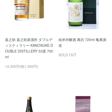
嘉之助 嘉之助蒸溜所 ダブルデ
純米吟醸酒 萬坊 720ml 亀萬酒
ィスティラリー KANOSUKE D
造
OUBLE DISTILLERY 53度 700
SOLD OUT
ml
14,300円(税1,300円)