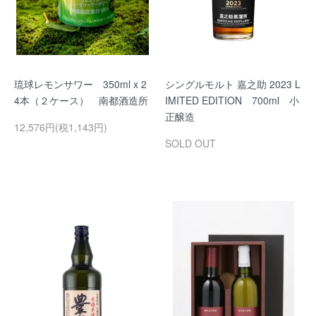
琉球レモンサワー 350ml x 2
シングルモルト 嘉之助 2023 L
4本（２ケース） 南都酒造所
IMITED EDITION 700ml 小
正醸造
12,576円(税1,143円)
SOLD OUT