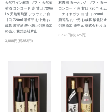
天然ワイン醸造 ギフト 天然葡
林農園 五一わいん ギフト 五一
萄酒 コンコード 赤 甘口 720m
コンコード 赤 甘口 720ml & 五
l & 天然葡萄酒 デラウェア 白
一ナイヤガラ 白 甘口 720ml
甘口 720ml 贈答品 お中元 お
贈答品 お中元 お歳暮 酸化防止
歳暮 果実酒 酸化防止剤無添加
剤無添加 発売元 株式会社片山
発売元 株式会社片山
3,578円(税325円)
3,888円(税353円)