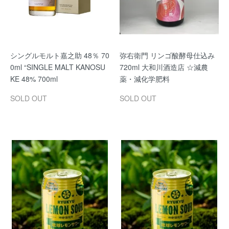
シングルモルト嘉之助 48％ 70
弥右衛門 リンゴ酸酵母仕込み
0ml “SINGLE MALT KANOSU
720ml 大和川酒造店 ☆減農
KE 48% 700ml
薬・減化学肥料
SOLD OUT
SOLD OUT