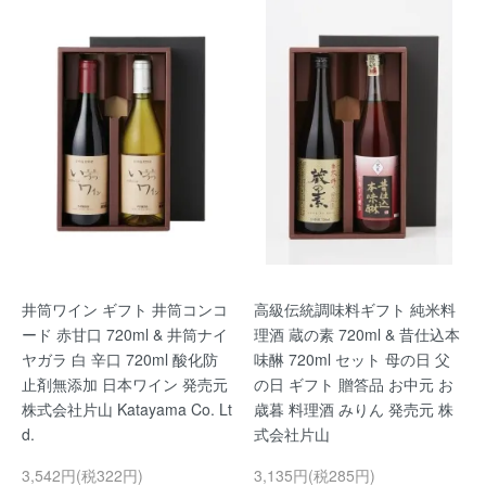
井筒ワイン ギフト 井筒コンコ
高級伝統調味料ギフト 純米料
ード 赤甘口 720ml & 井筒ナイ
理酒 蔵の素 720ml & 昔仕込本
ヤガラ 白 辛口 720ml 酸化防
味醂 720ml セット 母の日 父
止剤無添加 日本ワイン 発売元
の日 ギフト 贈答品 お中元 お
株式会社片山 Katayama Co. Lt
歳暮 料理酒 みりん 発売元 株
d.
式会社片山
3,542円(税322円)
3,135円(税285円)