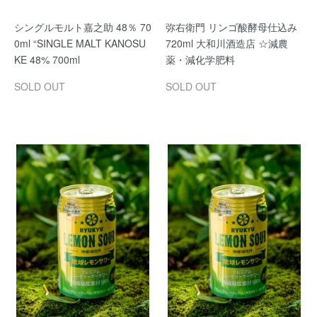
シングルモルト嘉之助 48％ 70
弥右衛門 リンゴ酸酵母仕込み
0ml “SINGLE MALT KANOSU
720ml 大和川酒造店 ☆減農
KE 48% 700ml
薬・減化学肥料
SOLD OUT
SOLD OUT