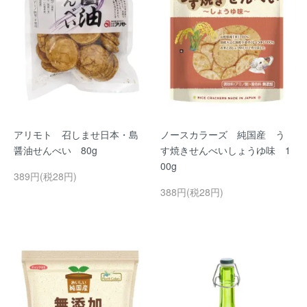
アリモト 召しませ日本・島
ノースカラーズ 純国産 う
醤油せんべい 80g
す焼きせんべいしょうゆ味 1
00g
389円(税28円)
388円(税28円)