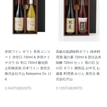
井筒ワイン ギフト 井筒コンコ
高級伝統調味料ギフト 純米料
ード 赤甘口 720ml & 井筒ナイ
理酒 蔵の素 720ml & 昔仕込本
ヤガラ 白 辛口 720ml 酸化防
味醂 720ml セット 母の日 父
止剤無添加 日本ワイン 発売元
の日 ギフト 贈答品 お中元 お
株式会社片山 Katayama Co. Lt
歳暮 料理酒 みりん 発売元 株
d.
式会社片山
3,542円(税322円)
3,135円(税285円)