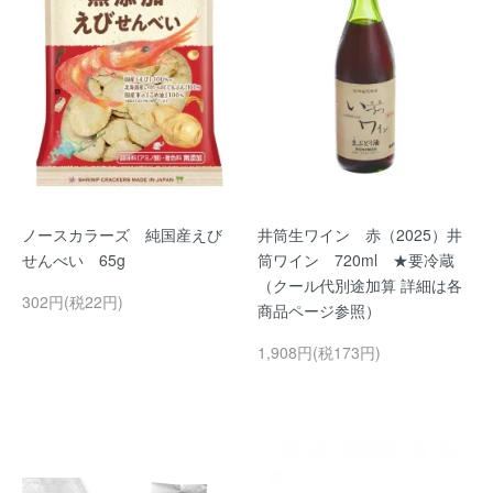
ノースカラーズ 純国産えび
井筒生ワイン 赤（2025）井
せんべい 65g
筒ワイン 720ml ★要冷蔵
（クール代別途加算 詳細は各
302円(税22円)
商品ページ参照）
1,908円(税173円)