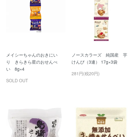
メイシーちゃんのおきにい
ノースカラーズ 純国産 芋
り きらきら星のおせんべ
けんぴ（3連） 17g×3袋
い 8g×4
281円(税20円)
SOLD OUT