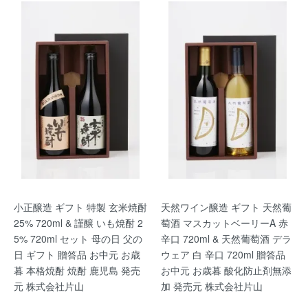
小正醸造 ギフト 特製 玄米焼酎
天然ワイン醸造 ギフト 天然葡
25% 720ml & 謹醸 いも焼酎 2
萄酒 マスカットベーリーA 赤
5% 720ml セット 母の日 父の
辛口 720ml & 天然葡萄酒 デラ
日 ギフト 贈答品 お中元 お歳
ウェア 白 辛口 720ml 贈答品
暮 本格焼酎 焼酎 鹿児島 発売
お中元 お歳暮 酸化防止剤無添
元 株式会社片山
加 発売元 株式会社片山