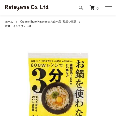
0
ホーム
Organic Store Katayama 片山本店 / 取扱い商品
乾麺、インスタント麺