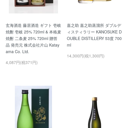
玄海酒造 藤居酒造 ギフト 壱岐
嘉之助 嘉之助蒸溜所 ダブルデ
焼酎 壱岐 25% 720ml & 本格麦
ィスティラリー KANOSUKE D
焼酎 二条麦 25% 720ml 贈答
OUBLE DISTILLERY 53度 700
品 発売元 株式会社片山 Katay
ml
ama Co. Ltd.
14,300円(税1,300円)
4,087円(税371円)