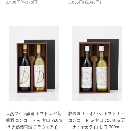
3,498円(税318円)
3,836円(税348円)
天然ワイン醸造 ギフト 天然葡
林農園 五一わいん ギフト 五一
萄酒 コンコード 赤 甘口 720m
コンコード 赤 甘口 720ml & 五
l & 天然葡萄酒 デラウェア 白
一ナイヤガラ 白 甘口 720ml