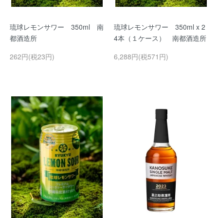
琉球レモンサワー 350ml 南
琉球レモンサワー 350ml x 2
都酒造所
4本（１ケース） 南都酒造所
262円(税23円)
6,288円(税571円)