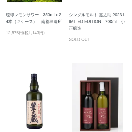
琉球レモンサワー 350ml x 2
シングルモルト 嘉之助 2023 L
4本（２ケース） 南都酒造所
IMITED EDITION 700ml 小
正醸造
12,576円(税1,143円)
SOLD OUT