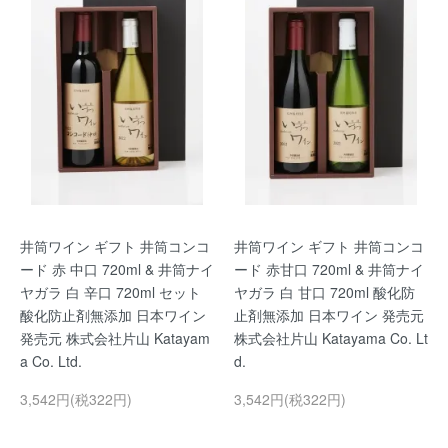
井筒ワイン ギフト 井筒コンコ
井筒ワイン ギフト 井筒コンコ
ード 赤 中口 720ml & 井筒ナイ
ード 赤甘口 720ml & 井筒ナイ
ヤガラ 白 辛口 720ml セット
ヤガラ 白 甘口 720ml 酸化防
酸化防止剤無添加 日本ワイン
止剤無添加 日本ワイン 発売元
発売元 株式会社片山 Katayam
株式会社片山 Katayama Co. Lt
a Co. Ltd.
d.
3,542円(税322円)
3,542円(税322円)