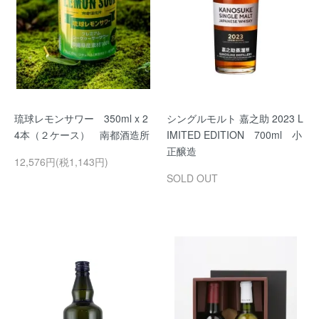
琉球レモンサワー 350ml x 2
シングルモルト 嘉之助 2023 L
4本（２ケース） 南都酒造所
IMITED EDITION 700ml 小
正醸造
12,576円(税1,143円)
SOLD OUT