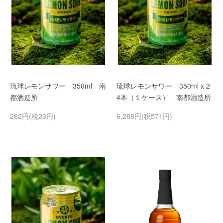
琉球レモンサワー 350ml 南
琉球レモンサワー 350ml x 2
都酒造所
4本（１ケース） 南都酒造所
262円(税23円)
6,288円(税571円)