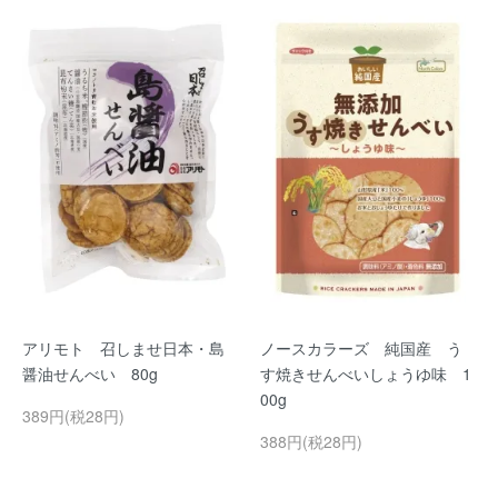
アリモト 召しませ日本・島
ノースカラーズ 純国産 う
醤油せんべい 80g
す焼きせんべいしょうゆ味 1
00g
389円(税28円)
388円(税28円)