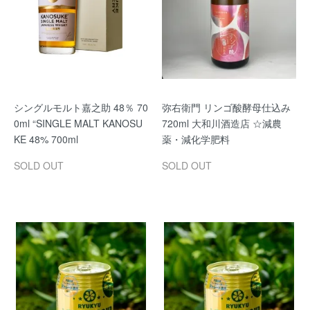
シングルモルト嘉之助 48％ 70
弥右衛門 リンゴ酸酵母仕込み
0ml “SINGLE MALT KANOSU
720ml 大和川酒造店 ☆減農
KE 48% 700ml
薬・減化学肥料
SOLD OUT
SOLD OUT