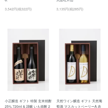
3,542円(税322円)
3,135円(税285円)
小正醸造 ギフト 特製 玄米焼酎
天然ワイン醸造 ギフト 天然葡
25% 720ml & 謹醸 いも焼酎 2
萄酒 マスカットベーリーA 赤