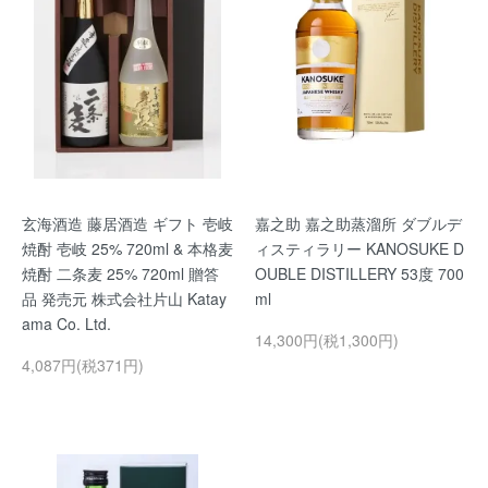
玄海酒造 藤居酒造 ギフト 壱岐
嘉之助 嘉之助蒸溜所 ダブルデ
焼酎 壱岐 25% 720ml & 本格麦
ィスティラリー KANOSUKE D
焼酎 二条麦 25% 720ml 贈答
OUBLE DISTILLERY 53度 700
品 発売元 株式会社片山 Katay
ml
ama Co. Ltd.
14,300円(税1,300円)
4,087円(税371円)