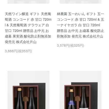
天然ワイン醸造 ギフト 天然葡
林農園 五一わいん ギフト 五一
萄酒 コンコード 赤 甘口 720m
コンコード 赤 甘口 720ml & 五
l & 天然葡萄酒 デラウェア 白
一ナイヤガラ 白 甘口 720ml
甘口 720ml 贈答品 お中元 お
贈答品 お中元 お歳暮 酸化防止
歳暮 果実酒 酸化防止剤無添加
剤無添加 発売元 株式会社片山
発売元 株式会社片山
3,578円(税325円)
3,888円(税353円)