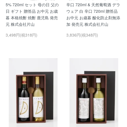
5% 720ml セット 母の日 父の
辛口 720ml & 天然葡萄酒 デラ
日 ギフト 贈答品 お中元 お歳
ウェア 白 辛口 720ml 贈答品
暮 本格焼酎 焼酎 鹿児島 発売
お中元 お歳暮 酸化防止剤無添
元 株式会社片山
加 発売元 株式会社片山
3,498円(税318円)
3,836円(税348円)