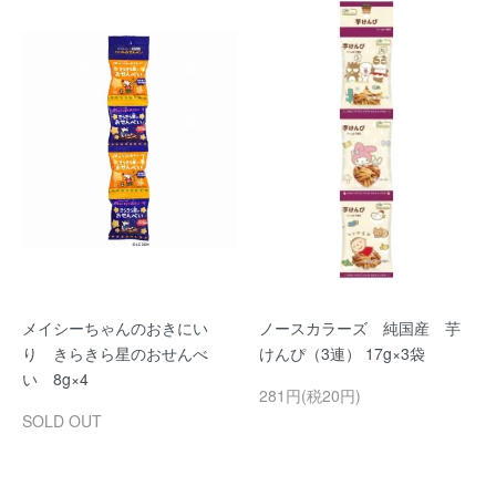
メイシーちゃんのおきにい
ノースカラーズ 純国産 芋
り きらきら星のおせんべ
けんぴ（3連） 17g×3袋
い 8g×4
281円(税20円)
SOLD OUT