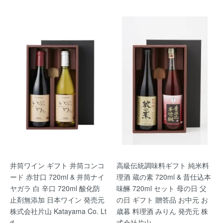
井筒ワイン ギフト 井筒コンコ
高級伝統調味料ギフト 純米料
ード 赤甘口 720ml & 井筒ナイ
理酒 蔵の素 720ml & 昔仕込本
ヤガラ 白 辛口 720ml 酸化防
味醂 720ml セット 母の日 父
止剤無添加 日本ワイン 発売元
の日 ギフト 贈答品 お中元 お
株式会社片山 Katayama Co. Lt
歳暮 料理酒 みりん 発売元 株
d.
式会社片山