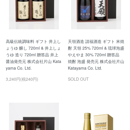
高級伝統調味料 ギフト 井上し
天領酒造 請福酒造 ギフト 米焼
ょうゆ 醸し 720ml & 井上しょ
酎 天領 25% 720ml & 琉球泡盛
うゆ 造り 720ml 贈答品 井上
やえやま 30% 720ml 贈答品
醤油発売元 株式会社片山 Kata
焼酎 泡盛 発売元 株式会社片山
yama Co. Ltd.
Katayama Co. Ltd.
3,240円(税240円)
SOLD OUT