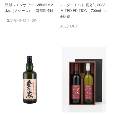
琉球レモンサワー 350ml x 2
シングルモルト 嘉之助 2023 L
4本（２ケース） 南都酒造所
IMITED EDITION 700ml 小
正醸造
12,576円(税1,143円)
SOLD OUT