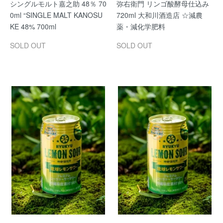
シングルモルト嘉之助 48％ 70
弥右衛門 リンゴ酸酵母仕込み
0ml “SINGLE MALT KANOSU
720ml 大和川酒造店 ☆減農
KE 48% 700ml
薬・減化学肥料
SOLD OUT
SOLD OUT