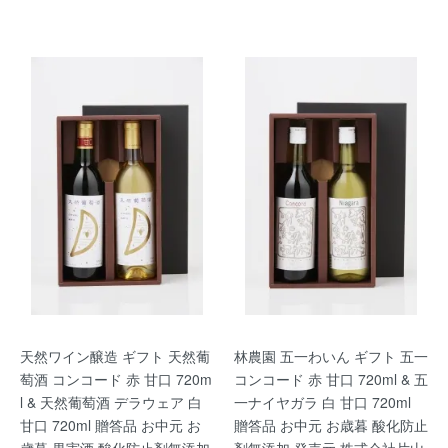
天然ワイン醸造 ギフト 天然葡
林農園 五一わいん ギフト 五一
萄酒 コンコード 赤 甘口 720m
コンコード 赤 甘口 720ml & 五
l & 天然葡萄酒 デラウェア 白
一ナイヤガラ 白 甘口 720ml
甘口 720ml 贈答品 お中元 お
贈答品 お中元 お歳暮 酸化防止