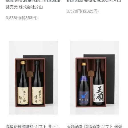
歳暮 果実酒 酸化防止剤無添加
剤無添加 発売元 株式会社片山
発売元 株式会社片山
3,578円(税325円)
3,888円(税353円)
高級伝統調味料 ギフト 井上し
天領酒造 請福酒造 ギフト 米焼