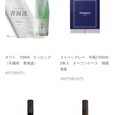
ギフト 720ml ラッピング
ストーングレー 中瓶(720ml)
（不織布 青海波）
2本入 オープンケース 簡易
包装
66円(税6円)
385円(税35円)