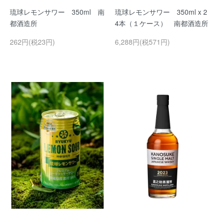
琉球レモンサワー 350ml 南
琉球レモンサワー 350ml x 2
都酒造所
4本（１ケース） 南都酒造所
262円(税23円)
6,288円(税571円)