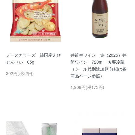
ノースカラーズ 純国産えび
井筒生ワイン 赤（2025）井
せんべい 65g
筒ワイン 720ml ★要冷蔵
（クール代別途加算 詳細は各
302円(税22円)
商品ページ参照）
1,908円(税173円)