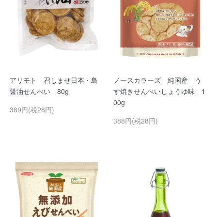
アリモト 召しませ日本・島
ノースカラーズ 純国産 う
醤油せんべい 80g
す焼きせんべいしょうゆ味 1
00g
389円(税28円)
388円(税28円)