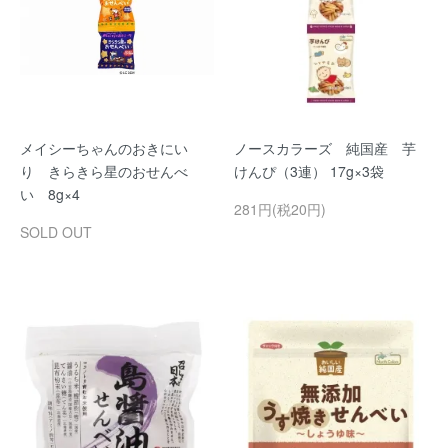
メイシーちゃんのおきにい
ノースカラーズ 純国産 芋
り きらきら星のおせんべ
けんぴ（3連） 17g×3袋
い 8g×4
281円(税20円)
SOLD OUT