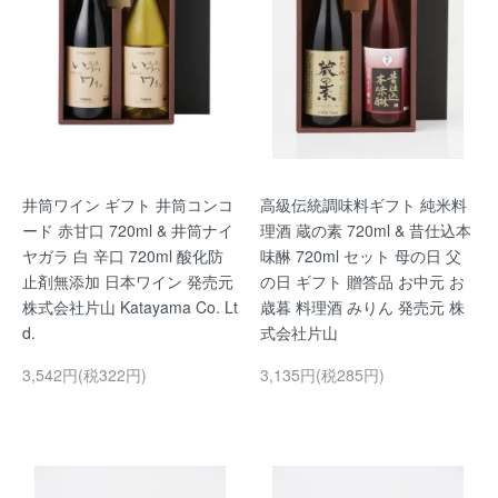
井筒ワイン ギフト 井筒コンコ
高級伝統調味料ギフト 純米料
ード 赤甘口 720ml & 井筒ナイ
理酒 蔵の素 720ml & 昔仕込本
ヤガラ 白 辛口 720ml 酸化防
味醂 720ml セット 母の日 父
止剤無添加 日本ワイン 発売元
の日 ギフト 贈答品 お中元 お
株式会社片山 Katayama Co. Lt
歳暮 料理酒 みりん 発売元 株
d.
式会社片山
3,542円(税322円)
3,135円(税285円)