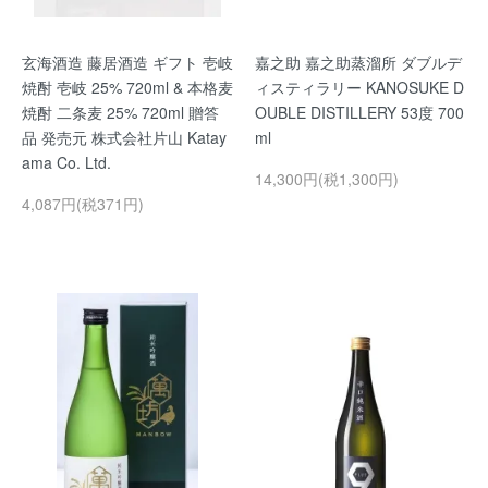
玄海酒造 藤居酒造 ギフト 壱岐
嘉之助 嘉之助蒸溜所 ダブルデ
焼酎 壱岐 25% 720ml & 本格麦
ィスティラリー KANOSUKE D
焼酎 二条麦 25% 720ml 贈答
OUBLE DISTILLERY 53度 700
品 発売元 株式会社片山 Katay
ml
ama Co. Ltd.
14,300円(税1,300円)
4,087円(税371円)