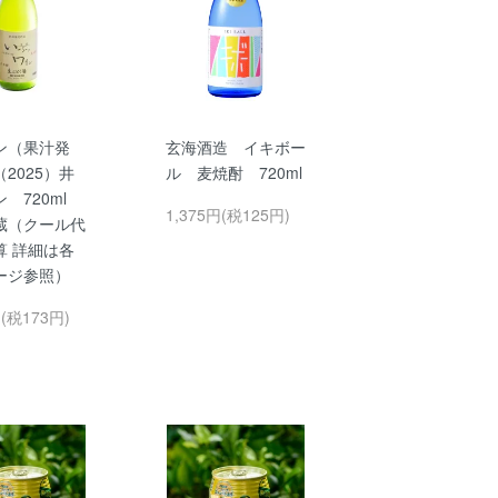
ン（果汁発
玄海酒造 イキボー
2025）井
ル 麦焼酎 720ml
ン 720ml
1,375円(税125円)
蔵（クール代
算 詳細は各
ージ参照）
円(税173円)