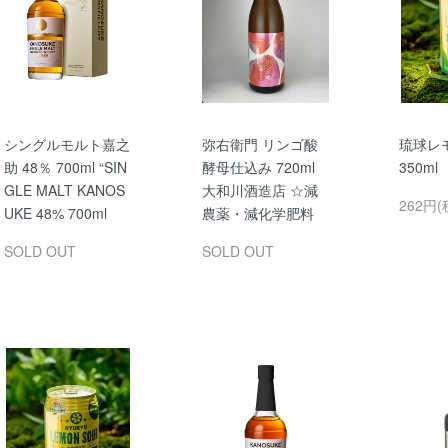
シングルモルト嘉之
弥右衛門 リンゴ酸
琉球レ
助 48％ 700ml “SIN
酵母仕込み 720ml
350m
GLE MALT KANOS
大和川酒造店 ☆減
262円(
UKE 48% 700ml
農薬・減化学肥料
SOLD OUT
SOLD OUT