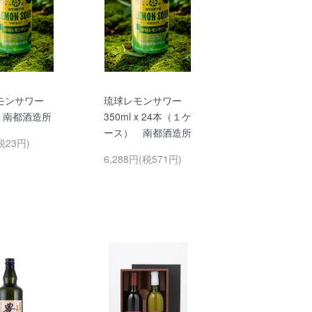
モンサワー
琉球レモンサワー
l 南都酒造所
350ml x 24本（１ケ
ース） 南都酒造所
税23円)
6,288円(税571円)