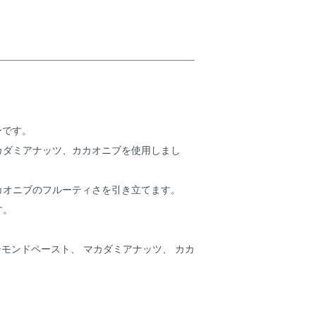
ーです。
カダミアナッツ、カカオニブを使用しまし
カオニブのフルーティさを引き立てます。
す。
ーモンドペースト、 マカダミアナッツ、 カカ