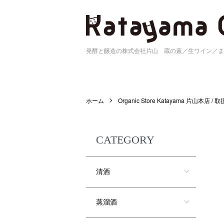
発酵と醸造の株式会社片山 蔵の素／生ワイン／ま
ホーム
Organic Store Katayama 片山本店 /
CATEGORY
清酒
蒸溜酒