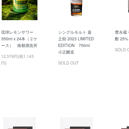
琉球レモンサワー
シングルモルト 嘉
豊永蔵
350ml x 24本（２ケ
之助 2023 LIMITED
酎 25% 
ース） 南都酒造所
EDITION 700ml
SOLD 
小正醸造
12,576円(税1,143
円)
SOLD OUT