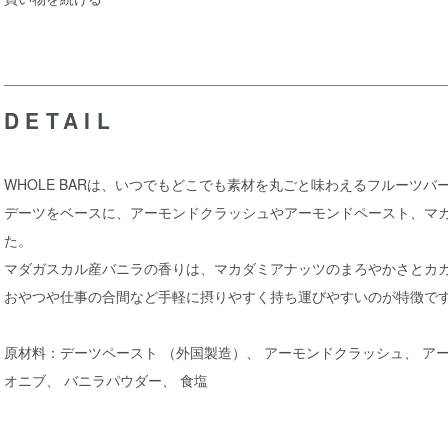
DETAIL
WHOLE BARは、いつでもどこでも素材を丸ごと味わえるフルーツバ
デーツをベースに、アーモンドクラッシュやアーモンドペースト、マ
た。
マダガスカル産バニラの香りは、マカダミアナッツのまろやかさとカ
おやつや仕事の合間など手軽に摂りやすく持ち運びやすいのが特徴で
原材料：デーツペースト （外国製造）、 アーモンドクラッシュ、 ア
オニブ、 バニラパウダー、 食塩