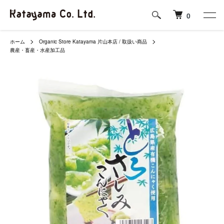
0
ホーム
Organic Store Katayama 片山本店 / 取扱い商品
農産・畜産・水産加工品