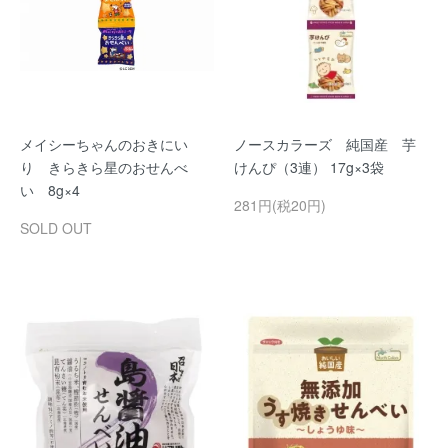
メイシーちゃんのおきにい
ノースカラーズ 純国産 芋
り きらきら星のおせんべ
けんぴ（3連） 17g×3袋
い 8g×4
281円(税20円)
SOLD OUT