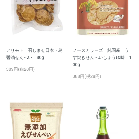
アリモト 召しませ日本・島
ノースカラーズ 純国産 う
醤油せんべい 80g
す焼きせんべいしょうゆ味 1
00g
389円(税28円)
388円(税28円)