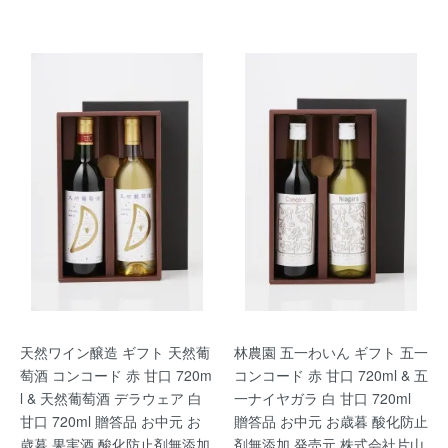
天然ワイン醸造 ギフト 天然葡
林農園 五一わいん ギフト 五一
萄酒 コンコード 赤 甘口 720m
コンコード 赤 甘口 720ml & 五
l & 天然葡萄酒 デラウェア 白
一ナイヤガラ 白 甘口 720ml
甘口 720ml 贈答品 お中元 お
贈答品 お中元 お歳暮 酸化防止
歳暮 果実酒 酸化防止剤無添加
剤無添加 発売元 株式会社片山