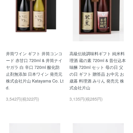
井筒ワイン ギフト 井筒コンコ
高級伝統調味料ギフト 純米料
ード 赤甘口 720ml & 井筒ナイ
理酒 蔵の素 720ml & 昔仕込本
ヤガラ 白 辛口 720ml 酸化防
味醂 720ml セット 母の日 父
止剤無添加 日本ワイン 発売元
の日 ギフト 贈答品 お中元 お
株式会社片山 Katayama Co. Lt
歳暮 料理酒 みりん 発売元 株
d.
式会社片山
3,542円(税322円)
3,135円(税285円)