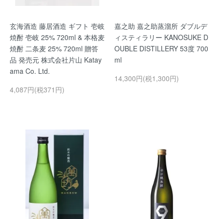
玄海酒造 藤居酒造 ギフト 壱岐
嘉之助 嘉之助蒸溜所 ダブルデ
焼酎 壱岐 25% 720ml & 本格麦
ィスティラリー KANOSUKE D
焼酎 二条麦 25% 720ml 贈答
OUBLE DISTILLERY 53度 700
品 発売元 株式会社片山 Katay
ml
ama Co. Ltd.
14,300円(税1,300円)
4,087円(税371円)