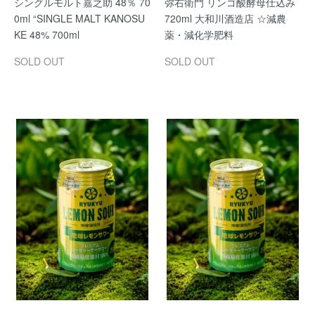
シングルモルト嘉之助 48％ 70
弥右衛門 リンゴ酸酵母仕込み
0ml “SINGLE MALT KANOSU
720ml 大和川酒造店 ☆減農
KE 48% 700ml
薬・減化学肥料
SOLD OUT
SOLD OUT