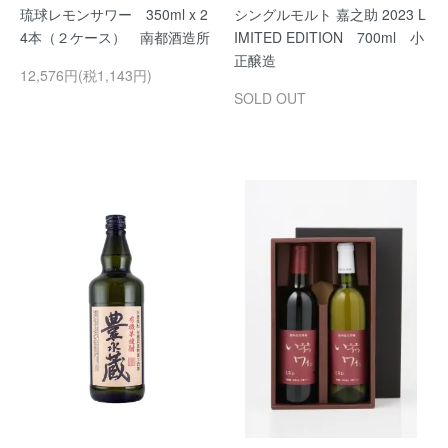
琉球レモンサワー 350ml x 2
シングルモルト 嘉之助 2023 L
4本（２ケース） 南都酒造所
IMITED EDITION 700ml 小
正醸造
12,576円(税1,143円)
SOLD OUT