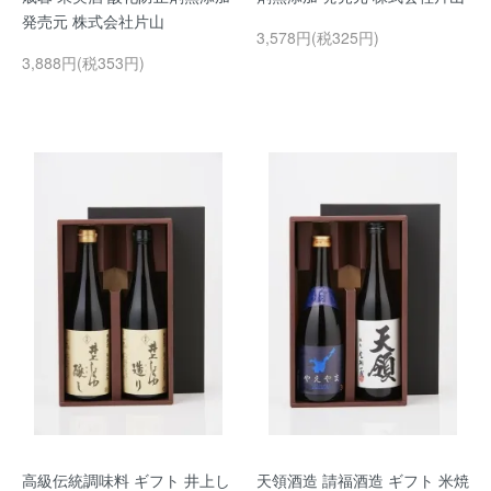
発売元 株式会社片山
3,578円(税325円)
3,888円(税353円)
高級伝統調味料 ギフト 井上し
天領酒造 請福酒造 ギフト 米焼