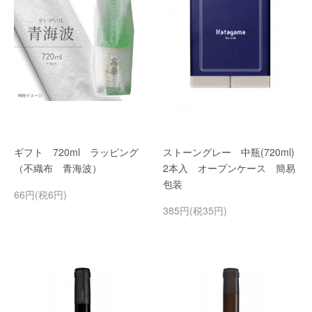
ギフト 720ml ラッピング
ストーングレー 中瓶(720ml)
（不織布 青海波）
2本入 オープンケース 簡易
包装
66円(税6円)
385円(税35円)