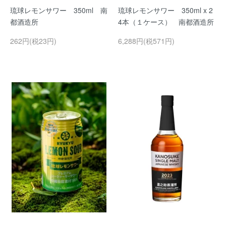
琉球レモンサワー 350ml 南
琉球レモンサワー 350ml x 2
都酒造所
4本（１ケース） 南都酒造所
262円(税23円)
6,288円(税571円)