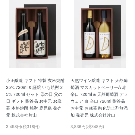
小正醸造 ギフト 特製 玄米焼酎
天然ワイン醸造 ギフト 天然葡
25% 720ml & 謹醸 いも焼酎 2
萄酒 マスカットベーリーA 赤
5% 720ml セット 母の日 父の
辛口 720ml & 天然葡萄酒 デラ
日 ギフト 贈答品 お中元 お歳
ウェア 白 辛口 720ml 贈答品
暮 本格焼酎 焼酎 鹿児島 発売
お中元 お歳暮 酸化防止剤無添
元 株式会社片山
加 発売元 株式会社片山
3,498円(税318円)
3,836円(税348円)