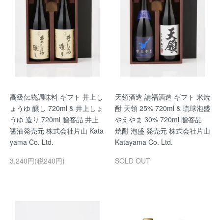
高級伝統調味料 ギフト 井上し
天領酒造 請福酒造 ギフト 米焼
ょうゆ 醸し 720ml & 井上しょ
酎 天領 25% 720ml & 琉球泡盛
うゆ 造り 720ml 贈答品 井上
やえやま 30% 720ml 贈答品
醤油発売元 株式会社片山 Kata
焼酎 泡盛 発売元 株式会社片山
yama Co. Ltd.
Katayama Co. Ltd.
3,240円(税240円)
SOLD OUT