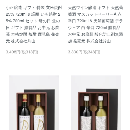
小正醸造 ギフト 特製 玄米焼酎
天然ワイン醸造 ギフト 天然葡
25% 720ml & 謹醸 いも焼酎 2
萄酒 マスカットベーリーA 赤
5% 720ml セット 母の日 父の
辛口 720ml & 天然葡萄酒 デラ
日 ギフト 贈答品 お中元 お歳
ウェア 白 辛口 720ml 贈答品
暮 本格焼酎 焼酎 鹿児島 発売
お中元 お歳暮 酸化防止剤無添
元 株式会社片山
加 発売元 株式会社片山
3,498円(税318円)
3,836円(税348円)