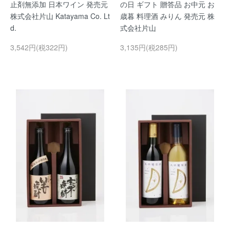
止剤無添加 日本ワイン 発売元
の日 ギフト 贈答品 お中元 お
株式会社片山 Katayama Co. Lt
歳暮 料理酒 みりん 発売元 株
d.
式会社片山
3,542円(税322円)
3,135円(税285円)