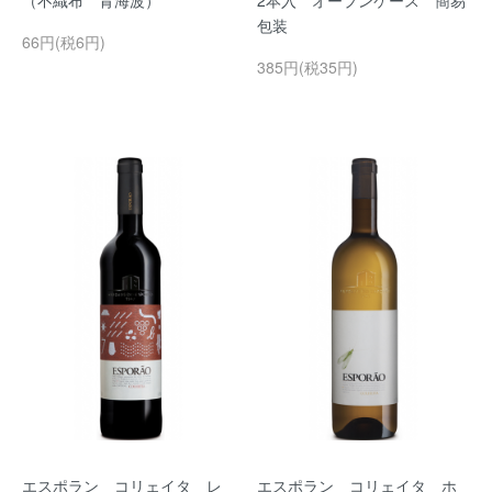
（不織布 青海波）
2本入 オープンケース 簡易
包装
66円(税6円)
385円(税35円)
エスポラン コリェイタ レ
エスポラン コリェイタ ホ