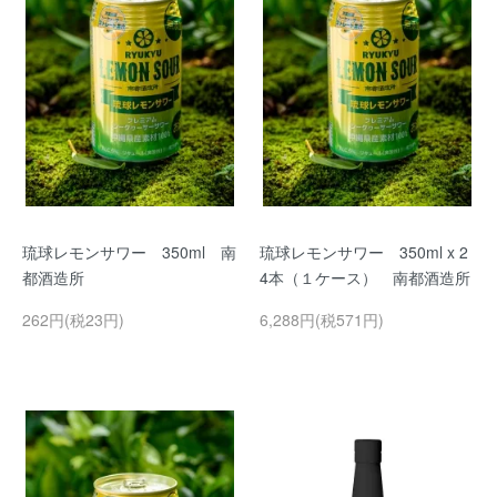
琉球レモンサワー 350ml 南
琉球レモンサワー 350ml x 2
都酒造所
4本（１ケース） 南都酒造所
262円(税23円)
6,288円(税571円)