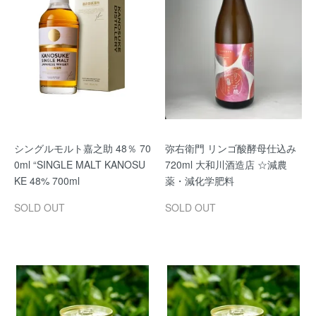
シングルモルト嘉之助 48％ 70
弥右衛門 リンゴ酸酵母仕込み
0ml “SINGLE MALT KANOSU
720ml 大和川酒造店 ☆減農
KE 48% 700ml
薬・減化学肥料
SOLD OUT
SOLD OUT