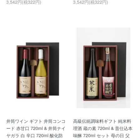
3,542円(税322円)
3,542円(税322円)
井筒ワイン ギフト 井筒コンコ
高級伝統調味料ギフト 純米料
ード 赤甘口 720ml & 井筒ナイ
理酒 蔵の素 720ml & 昔仕込本
ヤガラ 白 辛口 720ml 酸化防
味醂 720ml セット 母の日 父