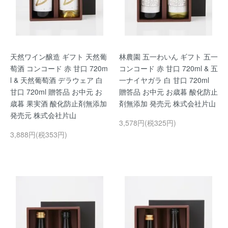
天然ワイン醸造 ギフト 天然葡
林農園 五一わいん ギフト 五一
萄酒 コンコード 赤 甘口 720m
コンコード 赤 甘口 720ml & 五
l & 天然葡萄酒 デラウェア 白
一ナイヤガラ 白 甘口 720ml
甘口 720ml 贈答品 お中元 お
贈答品 お中元 お歳暮 酸化防止
歳暮 果実酒 酸化防止剤無添加
剤無添加 発売元 株式会社片山
発売元 株式会社片山
3,578円(税325円)
3,888円(税353円)