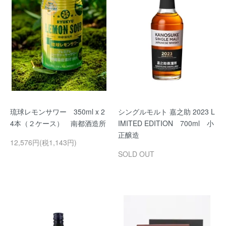
琉球レモンサワー 350ml x 2
シングルモルト 嘉之助 2023 L
4本（２ケース） 南都酒造所
IMITED EDITION 700ml 小
正醸造
12,576円(税1,143円)
SOLD OUT