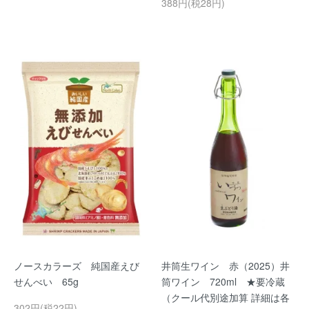
388円(税28円)
ノースカラーズ 純国産えび
井筒生ワイン 赤（2025）井
せんべい 65g
筒ワイン 720ml ★要冷蔵
（クール代別途加算 詳細は各
302円(税22円)