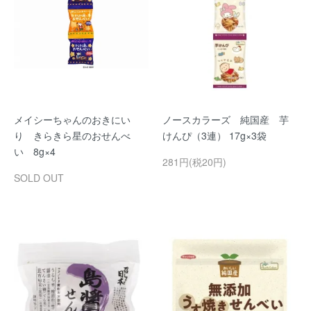
メイシーちゃんのおきにい
ノースカラーズ 純国産 芋
り きらきら星のおせんべ
けんぴ（3連） 17g×3袋
い 8g×4
281円(税20円)
SOLD OUT