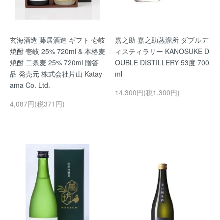
玄海酒造 藤居酒造 ギフト 壱岐
嘉之助 嘉之助蒸溜所 ダブルデ
焼酎 壱岐 25% 720ml & 本格麦
ィスティラリー KANOSUKE D
焼酎 二条麦 25% 720ml 贈答
OUBLE DISTILLERY 53度 700
品 発売元 株式会社片山 Katay
ml
ama Co. Ltd.
14,300円(税1,300円)
4,087円(税371円)