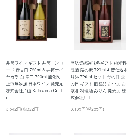
井筒ワイン ギフト 井筒コンコ
高級伝統調味料ギフト 純米料
ード 赤甘口 720ml & 井筒ナイ
理酒 蔵の素 720ml & 昔仕込本
ヤガラ 白 辛口 720ml 酸化防
味醂 720ml セット 母の日 父
止剤無添加 日本ワイン 発売元
の日 ギフト 贈答品 お中元 お
株式会社片山 Katayama Co. Lt
歳暮 料理酒 みりん 発売元 株
d.
式会社片山
3,542円(税322円)
3,135円(税285円)