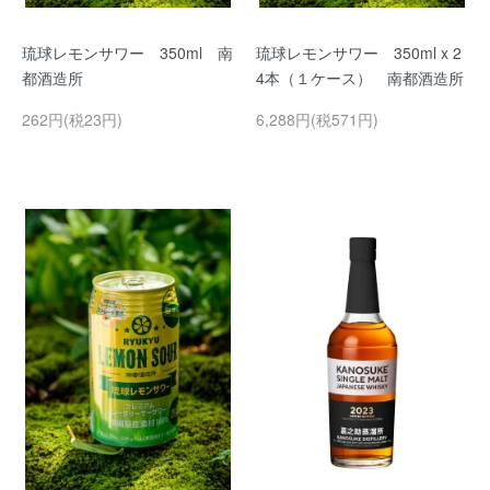
琉球レモンサワー 350ml 南
琉球レモンサワー 350ml x 2
都酒造所
4本（１ケース） 南都酒造所
262円(税23円)
6,288円(税571円)