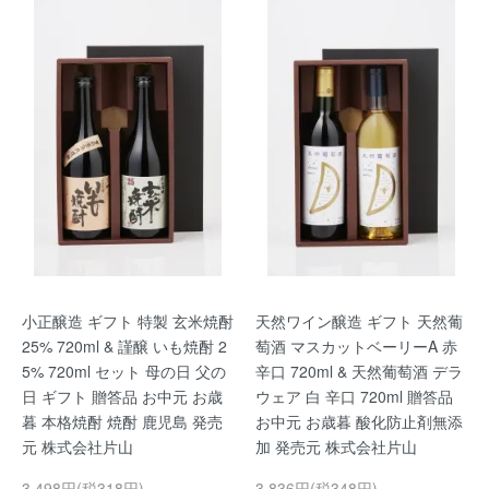
小正醸造 ギフト 特製 玄米焼酎
天然ワイン醸造 ギフト 天然葡
25% 720ml & 謹醸 いも焼酎 2
萄酒 マスカットベーリーA 赤
5% 720ml セット 母の日 父の
辛口 720ml & 天然葡萄酒 デラ
日 ギフト 贈答品 お中元 お歳
ウェア 白 辛口 720ml 贈答品
暮 本格焼酎 焼酎 鹿児島 発売
お中元 お歳暮 酸化防止剤無添
元 株式会社片山
加 発売元 株式会社片山
3,498円(税318円)
3,836円(税348円)