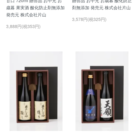
甘口 720ml 贈答品 お中元 お
贈答品 お中元 お歳暮 酸化防止
歳暮 果実酒 酸化防止剤無添加
剤無添加 発売元 株式会社片山
発売元 株式会社片山
3,578円(税325円)
3,888円(税353円)