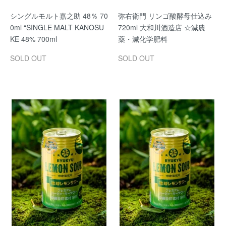
シングルモルト嘉之助 48％ 70
弥右衛門 リンゴ酸酵母仕込み
0ml “SINGLE MALT KANOSU
720ml 大和川酒造店 ☆減農
KE 48% 700ml
薬・減化学肥料
SOLD OUT
SOLD OUT