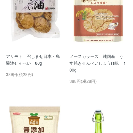
アリモト 召しませ日本・島
ノースカラーズ 純国産 う
醤油せんべい 80g
す焼きせんべいしょうゆ味 1
00g
389円(税28円)
388円(税28円)