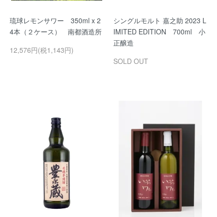
琉球レモンサワー 350ml x 2
シングルモルト 嘉之助 2023 L
4本（２ケース） 南都酒造所
IMITED EDITION 700ml 小
正醸造
12,576円(税1,143円)
SOLD OUT