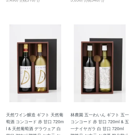
天然ワイン醸造 ギフト 天然葡
林農園 五一わいん ギフト 五一
萄酒 コンコード 赤 甘口 720m
コンコード 赤 甘口 720ml & 五
l & 天然葡萄酒 デラウェア 白
一ナイヤガラ 白 甘口 720ml