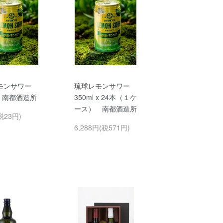
モンサワー
琉球レモンサワー
l 南都酒造所
350ml x 24本（１ケ
ース） 南都酒造所
税23円)
6,288円(税571円)