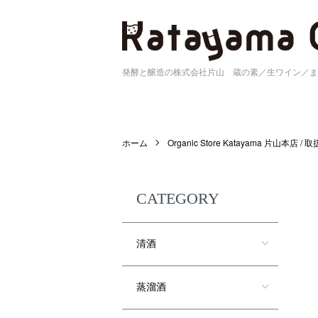
発酵と醸造の株式会社片山 蔵の素／生ワイン／ま
ホーム
Organic Store Katayama 片山本店 /
CATEGORY
清酒
蒸溜酒