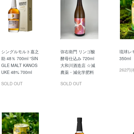
シングルモルト嘉之
弥右衛門 リンゴ酸
琉球レ
助 48％ 700ml “SIN
酵母仕込み 720ml
350m
GLE MALT KANOS
大和川酒造店 ☆減
262円(
UKE 48% 700ml
農薬・減化学肥料
SOLD OUT
SOLD OUT