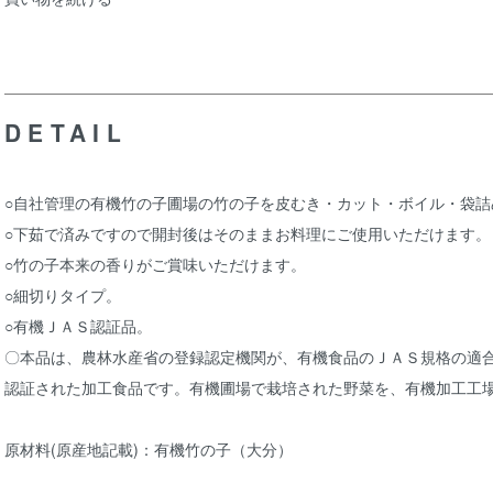
DETAIL
○自社管理の有機竹の子圃場の竹の子を皮むき・カット・ボイル・袋詰
○下茹で済みですので開封後はそのままお料理にご使用いただけます。
○竹の子本来の香りがご賞味いただけます。
○細切りタイプ。
○有機ＪＡＳ認証品。
〇本品は、農林水産省の登録認定機関が、有機食品のＪＡＳ規格の適
認証された加工食品です。有機圃場で栽培された野菜を、有機加工工
原材料(原産地記載)：有機竹の子（大分）