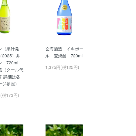
ン（果汁発
玄海酒造 イキボー
2025）井
ル 麦焼酎 720ml
ン 720ml
1,375円(税125円)
蔵（クール代
算 詳細は各
ージ参照）
円(税173円)