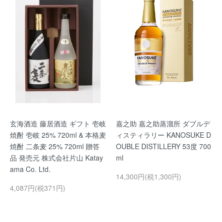
玄海酒造 藤居酒造 ギフト 壱岐
嘉之助 嘉之助蒸溜所 ダブルデ
焼酎 壱岐 25% 720ml & 本格麦
ィスティラリー KANOSUKE D
焼酎 二条麦 25% 720ml 贈答
OUBLE DISTILLERY 53度 700
品 発売元 株式会社片山 Katay
ml
ama Co. Ltd.
14,300円(税1,300円)
4,087円(税371円)