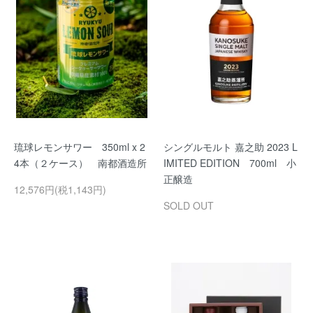
琉球レモンサワー 350ml x 2
シングルモルト 嘉之助 2023 L
4本（２ケース） 南都酒造所
IMITED EDITION 700ml 小
正醸造
12,576円(税1,143円)
SOLD OUT