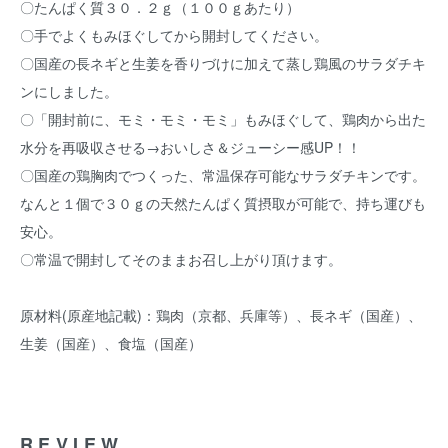
〇たんぱく質３０．２ｇ（１００ｇあたり）
〇手でよくもみほぐしてから開封してください。
〇国産の長ネギと生姜を香りづけに加えて蒸し鶏風のサラダチキ
ンにしました。
〇「開封前に、モミ・モミ・モミ」もみほぐして、鶏肉から出た
水分を再吸収させる→おいしさ＆ジューシー感UP！！
〇国産の鶏胸肉でつくった、常温保存可能なサラダチキンです。
なんと１個で３０ｇの天然たんぱく質摂取が可能で、持ち運びも
安心。
〇常温で開封してそのままお召し上がり頂けます。
原材料(原産地記載)：鶏肉（京都、兵庫等）、長ネギ（国産）、
生姜（国産）、食塩（国産）
REVIEW