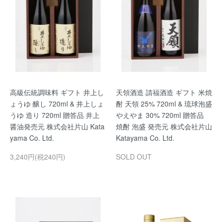
高級伝統調味料 ギフト 井上し
天領酒造 請福酒造 ギフト 米焼
ょうゆ 醸し 720ml & 井上しょ
酎 天領 25% 720ml & 琉球泡盛
うゆ 造り 720ml 贈答品 井上
やえやま 30% 720ml 贈答品
醤油発売元 株式会社片山 Kata
焼酎 泡盛 発売元 株式会社片山
yama Co. Ltd.
Katayama Co. Ltd.
3,240円(税240円)
SOLD OUT