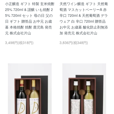
小正醸造 ギフト 特製 玄米焼酎
天然ワイン醸造 ギフト 天然葡
25% 720ml & 謹醸 いも焼酎 2
萄酒 マスカットベーリーA 赤
5% 720ml セット 母の日 父の
辛口 720ml & 天然葡萄酒 デラ
日 ギフト 贈答品 お中元 お歳
ウェア 白 辛口 720ml 贈答品
暮 本格焼酎 焼酎 鹿児島 発売
お中元 お歳暮 酸化防止剤無添
元 株式会社片山
加 発売元 株式会社片山
3,498円(税318円)
3,836円(税348円)