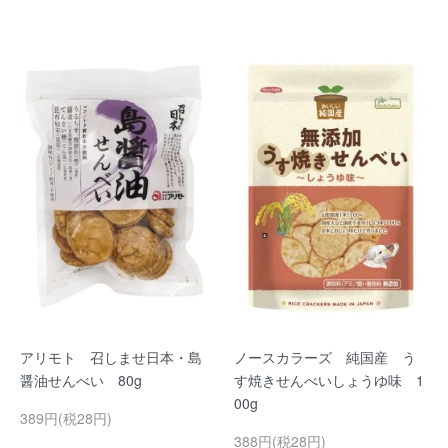
アリモト 召しませ日本・島
ノースカラーズ 純国産 う
醤油せんべい 80g
す焼きせんべいしょうゆ味 1
00g
389円(税28円)
388円(税28円)