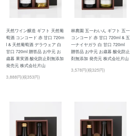
天然ワイン醸造 ギフト 天然葡
林農園 五一わいん ギフト 五一
萄酒 コンコード 赤 甘口 720m
コンコード 赤 甘口 720ml & 五
l & 天然葡萄酒 デラウェア 白
一ナイヤガラ 白 甘口 720ml
甘口 720ml 贈答品 お中元 お
贈答品 お中元 お歳暮 酸化防止
歳暮 果実酒 酸化防止剤無添加
剤無添加 発売元 株式会社片山
発売元 株式会社片山
3,578円(税325円)
3,888円(税353円)