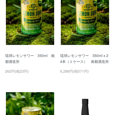
琉球レモンサワー 350ml 南
琉球レモンサワー 350ml x 2
都酒造所
4本（１ケース） 南都酒造所
262円(税23円)
6,288円(税571円)