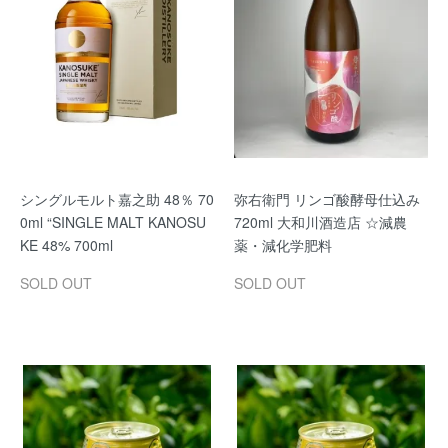
シングルモルト嘉之助 48％ 70
弥右衛門 リンゴ酸酵母仕込み
0ml “SINGLE MALT KANOSU
720ml 大和川酒造店 ☆減農
KE 48% 700ml
薬・減化学肥料
SOLD OUT
SOLD OUT