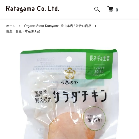
0
ホーム
Organic Store Katayama 片山本店 / 取扱い商品
農産・畜産・水産加工品