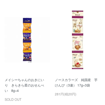
メイシーちゃんのおきにい
ノースカラーズ 純国産 芋
り きらきら星のおせんべ
けんぴ（3連） 17g×3袋
い 8g×4
281円(税20円)
SOLD OUT