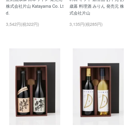
株式会社片山 Katayama Co. Lt
歳暮 料理酒 みりん 発売元 株
d.
式会社片山
3,542円(税322円)
3,135円(税285円)