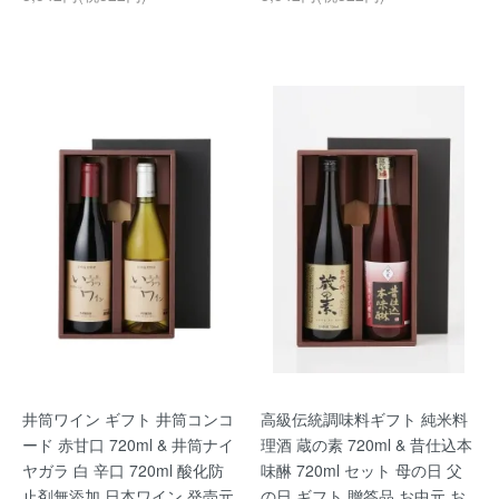
井筒ワイン ギフト 井筒コンコ
高級伝統調味料ギフト 純米料
ード 赤甘口 720ml & 井筒ナイ
理酒 蔵の素 720ml & 昔仕込本
ヤガラ 白 辛口 720ml 酸化防
味醂 720ml セット 母の日 父
止剤無添加 日本ワイン 発売元
の日 ギフト 贈答品 お中元 お