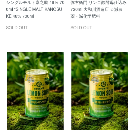
シングルモルト嘉之助 48％ 70
弥右衛門 リンゴ酸酵母仕込み
0ml “SINGLE MALT KANOSU
720ml 大和川酒造店 ☆減農
KE 48% 700ml
薬・減化学肥料
SOLD OUT
SOLD OUT