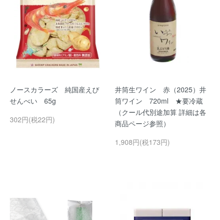
ノースカラーズ 純国産えび
井筒生ワイン 赤（2025）井
せんべい 65g
筒ワイン 720ml ★要冷蔵
（クール代別途加算 詳細は各
302円(税22円)
商品ページ参照）
1,908円(税173円)