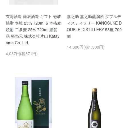
玄海酒造 藤居酒造 ギフト 壱岐
嘉之助 嘉之助蒸溜所 ダブルデ
焼酎 壱岐 25% 720ml & 本格麦
ィスティラリー KANOSUKE D
焼酎 二条麦 25% 720ml 贈答
OUBLE DISTILLERY 53度 700
品 発売元 株式会社片山 Katay
ml
ama Co. Ltd.
14,300円(税1,300円)
4,087円(税371円)