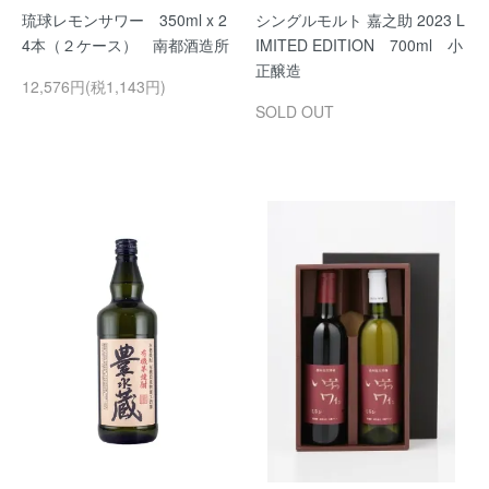
琉球レモンサワー 350ml x 2
シングルモルト 嘉之助 2023 L
4本（２ケース） 南都酒造所
IMITED EDITION 700ml 小
正醸造
12,576円(税1,143円)
SOLD OUT