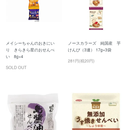
メイシーちゃんのおきにい
ノースカラーズ 純国産 芋
り きらきら星のおせんべ
けんぴ（3連） 17g×3袋
い 8g×4
281円(税20円)
SOLD OUT