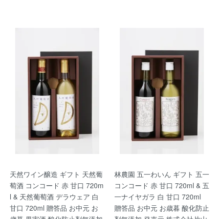
天然ワイン醸造 ギフト 天然葡
林農園 五一わいん ギフト 五一
萄酒 コンコード 赤 甘口 720m
コンコード 赤 甘口 720ml & 五
l & 天然葡萄酒 デラウェア 白
一ナイヤガラ 白 甘口 720ml
甘口 720ml 贈答品 お中元 お
贈答品 お中元 お歳暮 酸化防止