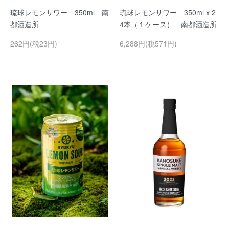
琉球レモンサワー 350ml 南
琉球レモンサワー 350ml x 2
都酒造所
4本（１ケース） 南都酒造所
262円(税23円)
6,288円(税571円)