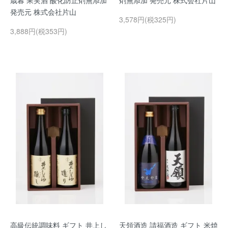
歳暮 果実酒 酸化防止剤無添加
剤無添加 発売元 株式会社片山
発売元 株式会社片山
3,578円(税325円)
3,888円(税353円)
高級伝統調味料 ギフト 井上し
天領酒造 請福酒造 ギフト 米焼