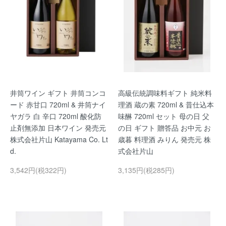
井筒ワイン ギフト 井筒コンコ
高級伝統調味料ギフト 純米料
ード 赤甘口 720ml & 井筒ナイ
理酒 蔵の素 720ml & 昔仕込本
ヤガラ 白 辛口 720ml 酸化防
味醂 720ml セット 母の日 父
止剤無添加 日本ワイン 発売元
の日 ギフト 贈答品 お中元 お
株式会社片山 Katayama Co. Lt
歳暮 料理酒 みりん 発売元 株
d.
式会社片山
3,542円(税322円)
3,135円(税285円)