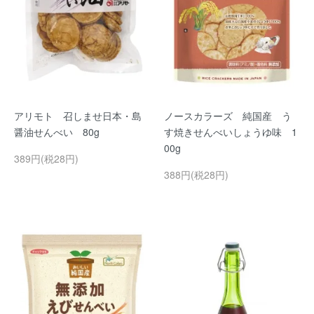
アリモト 召しませ日本・島
ノースカラーズ 純国産 う
醤油せんべい 80g
す焼きせんべいしょうゆ味 1
00g
389円(税28円)
388円(税28円)