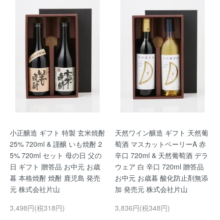
小正醸造 ギフト 特製 玄米焼酎
天然ワイン醸造 ギフト 天然葡
25% 720ml & 謹醸 いも焼酎 2
萄酒 マスカットベーリーA 赤
5% 720ml セット 母の日 父の
辛口 720ml & 天然葡萄酒 デラ
日 ギフト 贈答品 お中元 お歳
ウェア 白 辛口 720ml 贈答品
暮 本格焼酎 焼酎 鹿児島 発売
お中元 お歳暮 酸化防止剤無添
元 株式会社片山
加 発売元 株式会社片山
3,498円(税318円)
3,836円(税348円)