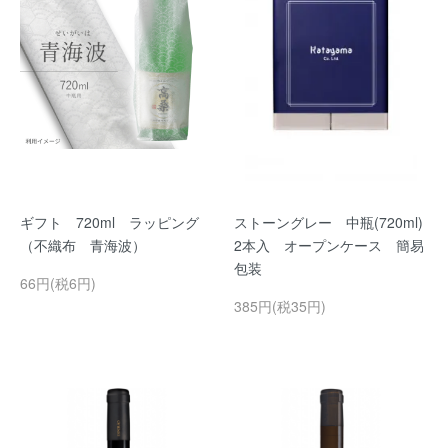
ギフト 720ml ラッピング
ストーングレー 中瓶(720ml)
（不織布 青海波）
2本入 オープンケース 簡易
包装
66円(税6円)
385円(税35円)