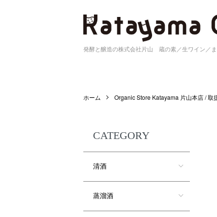
発酵と醸造の株式会社片山 蔵の素／生ワイン／ま
ホーム
Organic Store Katayama 片山本店 /
CATEGORY
清酒
蒸溜酒