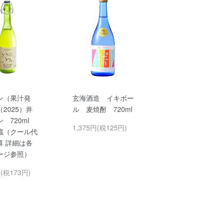
ン（果汁発
玄海酒造 イキボー
2025）井
ル 麦焼酎 720ml
ン 720ml
1,375円(税125円)
蔵（クール代
算 詳細は各
ージ参照）
円(税173円)