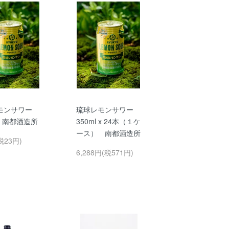
モンサワー
琉球レモンサワー
l 南都酒造所
350ml x 24本（１ケ
ース） 南都酒造所
税23円)
6,288円(税571円)