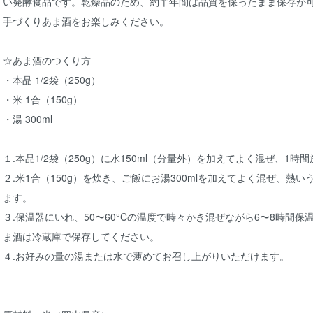
い発酵食品です。乾燥品のため、約半年間は品質を保ったまま保存が
手づくりあま酒をお楽しみください。
☆あま酒のつくり方
・本品 1/2袋（250g）
・米 1合（150g）
・湯 300ml
１.本品1/2袋（250g）に水150ml（分量外）を加えてよく混ぜ、1
２.米1合（150g）を炊き、ご飯にお湯300mlを加えてよく混ぜ、熱
ます。
３.保温器にいれ、50〜60°Cの温度で時々かき混ぜながら6〜8時間
ま酒は冷蔵庫で保存してください。
４.お好みの量の湯または水で薄めてお召し上がりいただけます。