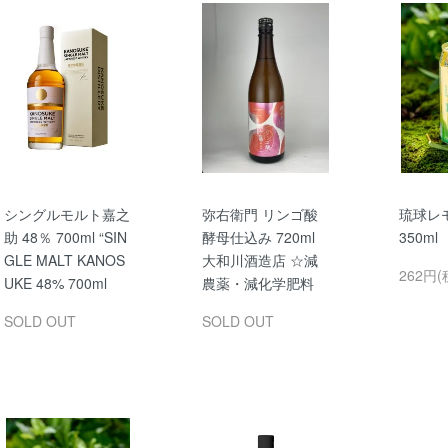
シングルモルト嘉之
弥右衛門 リンゴ酸
琉球レ
助 48％ 700ml “SIN
酵母仕込み 720ml
350m
GLE MALT KANOS
大和川酒造店 ☆減
262円(
UKE 48% 700ml
農薬・減化学肥料
SOLD OUT
SOLD OUT