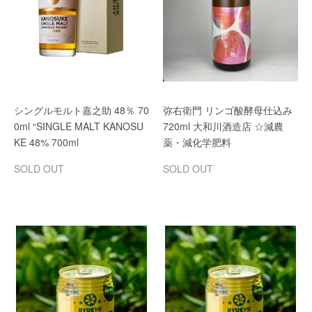
シングルモルト嘉之助 48％ 70
弥右衛門 リンゴ酸酵母仕込み
0ml “SINGLE MALT KANOSU
720ml 大和川酒造店 ☆減農
KE 48% 700ml
薬・減化学肥料
SOLD OUT
SOLD OUT