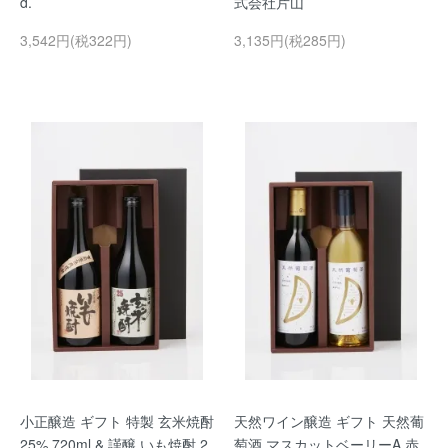
d.
式会社片山
3,542円(税322円)
3,135円(税285円)
小正醸造 ギフト 特製 玄米焼酎
天然ワイン醸造 ギフト 天然葡
25% 720ml & 謹醸 いも焼酎 2
萄酒 マスカットベーリーA 赤