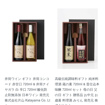
井筒ワイン ギフト 井筒コンコ
高級伝統調味料ギフト 純米料
ード 赤甘口 720ml & 井筒ナイ
理酒 蔵の素 720ml & 昔仕込本
ヤガラ 白 辛口 720ml 酸化防
味醂 720ml セット 母の日 父
止剤無添加 日本ワイン 発売元
の日 ギフト 贈答品 お中元 お
株式会社片山 Katayama Co. Lt
歳暮 料理酒 みりん 発売元 株