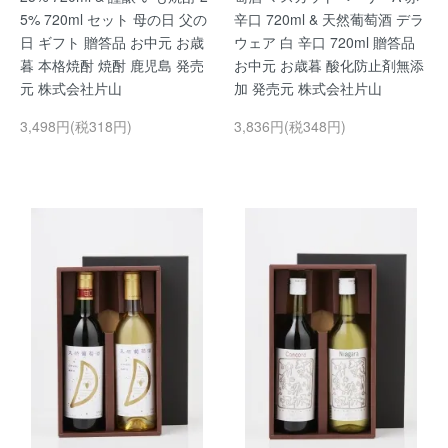
5% 720ml セット 母の日 父の
辛口 720ml & 天然葡萄酒 デラ
日 ギフト 贈答品 お中元 お歳
ウェア 白 辛口 720ml 贈答品
暮 本格焼酎 焼酎 鹿児島 発売
お中元 お歳暮 酸化防止剤無添
元 株式会社片山
加 発売元 株式会社片山
3,498円(税318円)
3,836円(税348円)