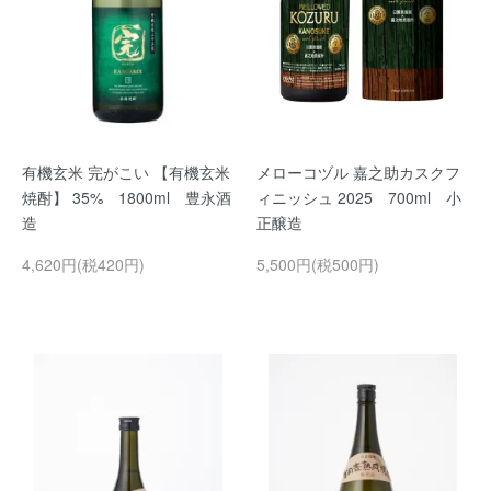
有機玄米 完がこい 【有機玄米
メローコヅル 嘉之助カスクフ
焼酎】 35% 1800ml 豊永酒
ィニッシュ 2025 700ml 小
造
正醸造
4,620円(税420円)
5,500円(税500円)