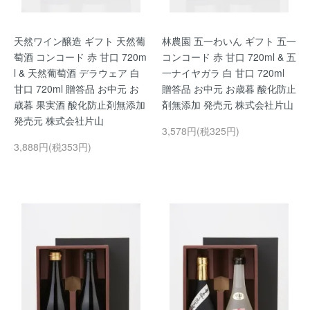
天然ワイン醸造 ギフト 天然葡
林農園 五一わいん ギフト 五一
萄酒 コンコード 赤 甘口 720m
コンコード 赤 甘口 720ml & 五
l & 天然葡萄酒 デラウェア 白
一ナイヤガラ 白 甘口 720ml
甘口 720ml 贈答品 お中元 お
贈答品 お中元 お歳暮 酸化防止
歳暮 果実酒 酸化防止剤無添加
剤無添加 発売元 株式会社片山
発売元 株式会社片山
3,578円(税325円)
3,888円(税353円)