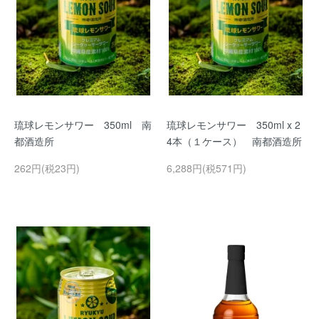
琉球レモンサワー 350ml 南
琉球レモンサワー 350ml x 2
都酒造所
4本（１ケース） 南都酒造所
262円(税23円)
6,288円(税571円)