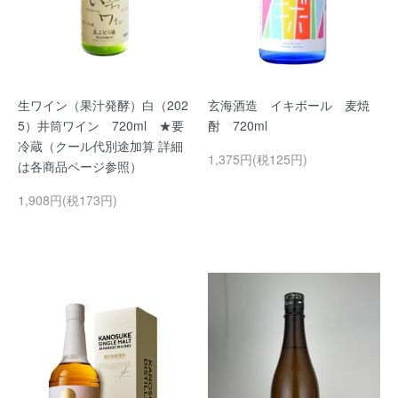
生ワイン（果汁発酵）白（202
玄海酒造 イキボール 麦焼
5）井筒ワイン 720ml ★要
酎 720ml
冷蔵（クール代別途加算 詳細
1,375円(税125円)
は各商品ページ参照）
1,908円(税173円)