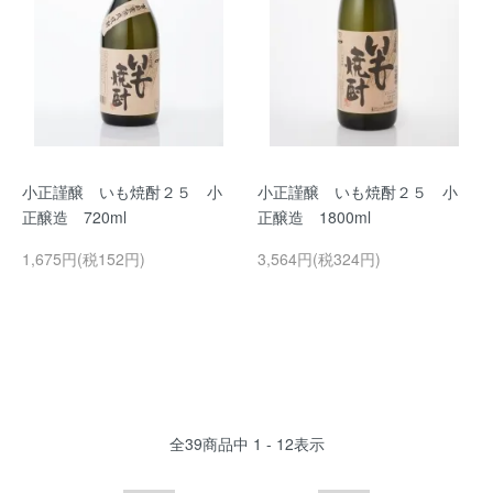
小正謹醸 いも焼酎２５ 小
小正謹醸 いも焼酎２５ 小
正醸造 720ml
正醸造 1800ml
1,675円(税152円)
3,564円(税324円)
全
39
商品中
1 - 12
表示