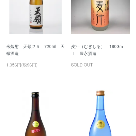
米焼酎 天領２５ 720ml 天
麦汁（むぎしる） 1800ｍ
領酒造
ｌ 豊永酒造
1,056円(税96円)
SOLD OUT