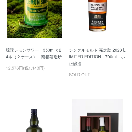
琉球レモンサワー 350ml x 2
シングルモルト 嘉之助 2023 L
4本（２ケース） 南都酒造所
IMITED EDITION 700ml 小
正醸造
12,576円(税1,143円)
SOLD OUT