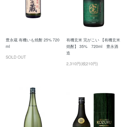
豊永蔵 有機いも焼酎 25% 720
有機玄米 完がこい 【有機玄米
ml
焼酎】 35% 720ml 豊永酒
造
SOLD OUT
2,310円(税210円)