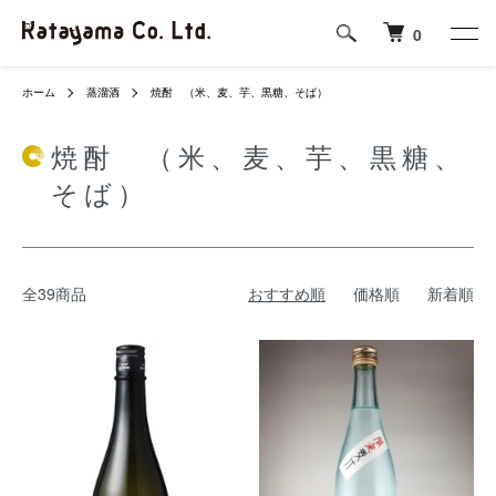
0
ホーム
蒸溜酒
焼酎 （米、麦、芋、黒糖、そば）
焼酎 （米、麦、芋、黒糖、
そば）
全39商品
おすすめ順
価格順
新着順