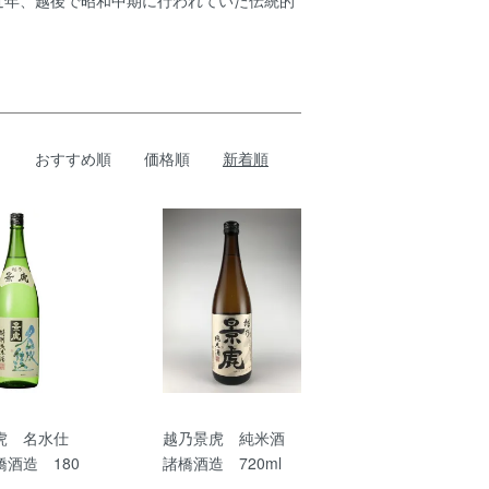
近年、越後で昭和中期に行われていた伝統的
おすすめ順
価格順
新着順
虎 名水仕
越乃景虎 純米酒
酒造 180
諸橋酒造 720ml