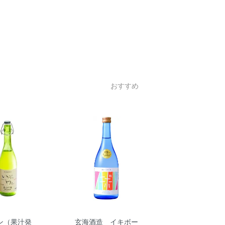
おすすめ
ン（果汁発
玄海酒造 イキボー