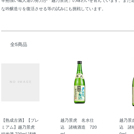
辛抱強い蔵人達の努力が「越乃景虎」の味わいを育んでいます。また
な吟醸造りを復活させる等の試みにも挑戦しています。
全5商品
【熟成古酒】【プレ
越乃景虎 名水仕
越乃景
ミアム】越乃景虎
込 諸橋酒造 720
込 諸橋
純米酒 720ml 諸橋
ml
0ml