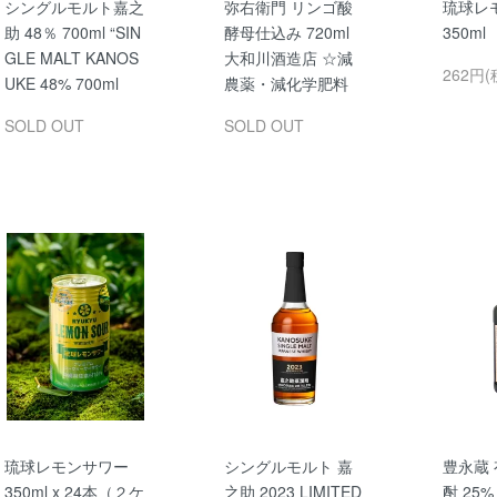
シングルモルト嘉之
弥右衛門 リンゴ酸
琉球レ
助 48％ 700ml “SIN
酵母仕込み 720ml
350m
GLE MALT KANOS
大和川酒造店 ☆減
262円(
UKE 48% 700ml
農薬・減化学肥料
SOLD OUT
SOLD OUT
琉球レモンサワー
シングルモルト 嘉
豊永蔵
350ml x 24本（２ケ
之助 2023 LIMITED
酎 25% 