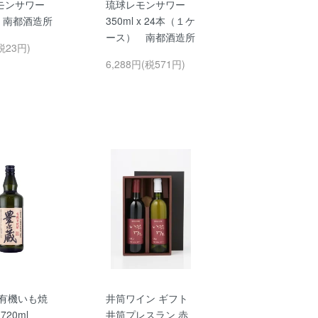
モンサワー
琉球レモンサワー
l 南都酒造所
350ml x 24本（１ケ
ース） 南都酒造所
税23円)
6,288円(税571円)
 有機いも焼
井筒ワイン ギフト
720ml
井筒プレスラン 赤