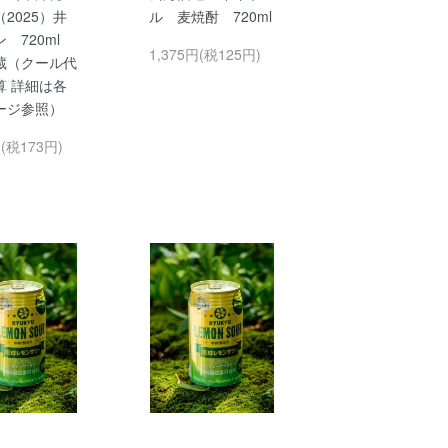
2025）井
ル 麦焼酎 720ml
ン 720ml
1,375円(税125円)
蔵（クール代
算 詳細は各
ージ参照）
円(税173円)