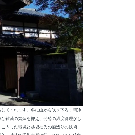
供してくれます。冬に山から吹き下ろす精冷
敵な雑菌の繁殖を抑え、発酵の温度管理がし
。こうした環境と越後杜氏の酒造りの技術、