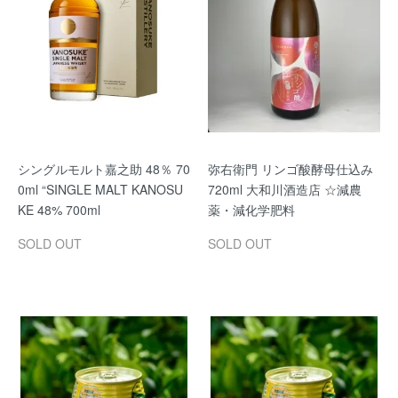
シングルモルト嘉之助 48％ 70
弥右衛門 リンゴ酸酵母仕込み
0ml “SINGLE MALT KANOSU
720ml 大和川酒造店 ☆減農
KE 48% 700ml
薬・減化学肥料
SOLD OUT
SOLD OUT