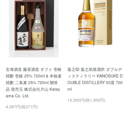
玄海酒造 藤居酒造 ギフト 壱岐
嘉之助 嘉之助蒸溜所 ダブルデ
焼酎 壱岐 25% 720ml & 本格麦
ィスティラリー KANOSUKE D
焼酎 二条麦 25% 720ml 贈答
OUBLE DISTILLERY 53度 700
品 発売元 株式会社片山 Katay
ml
ama Co. Ltd.
14,300円(税1,300円)
4,087円(税371円)