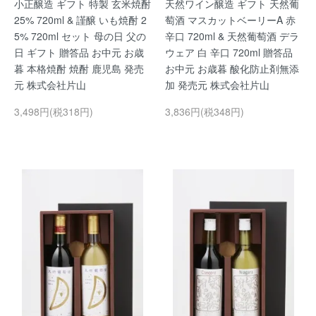
小正醸造 ギフト 特製 玄米焼酎
天然ワイン醸造 ギフト 天然葡
25% 720ml & 謹醸 いも焼酎 2
萄酒 マスカットベーリーA 赤
5% 720ml セット 母の日 父の
辛口 720ml & 天然葡萄酒 デラ
日 ギフト 贈答品 お中元 お歳
ウェア 白 辛口 720ml 贈答品
暮 本格焼酎 焼酎 鹿児島 発売
お中元 お歳暮 酸化防止剤無添
元 株式会社片山
加 発売元 株式会社片山
3,498円(税318円)
3,836円(税348円)