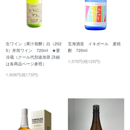
生ワイン（果汁発酵）白（202
玄海酒造 イキボール 麦焼
5）井筒ワイン 720ml ★要
酎 720ml
冷蔵（クール代別途加算 詳細
1,375円(税125円)
は各商品ページ参照）
1,908円(税173円)