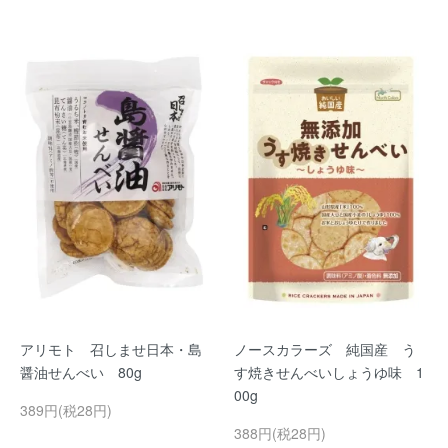
アリモト 召しませ日本・島
ノースカラーズ 純国産 う
醤油せんべい 80g
す焼きせんべいしょうゆ味 1
00g
389円(税28円)
388円(税28円)