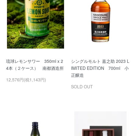
琉球レモンサワー 350ml x 2
シングルモルト 嘉之助 2023 L
4本（２ケース） 南都酒造所
IMITED EDITION 700ml 小
正醸造
12,576円(税1,143円)
SOLD OUT