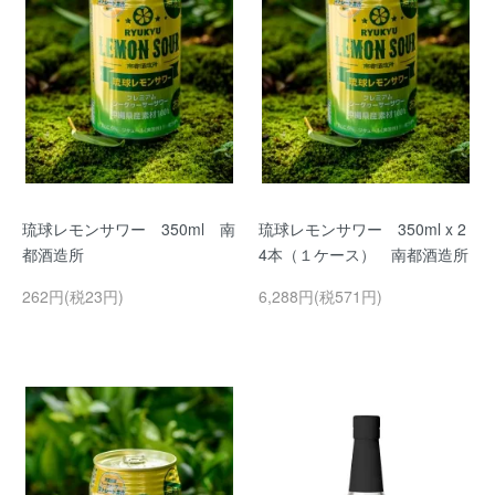
琉球レモンサワー 350ml 南
琉球レモンサワー 350ml x 2
都酒造所
4本（１ケース） 南都酒造所
262円(税23円)
6,288円(税571円)