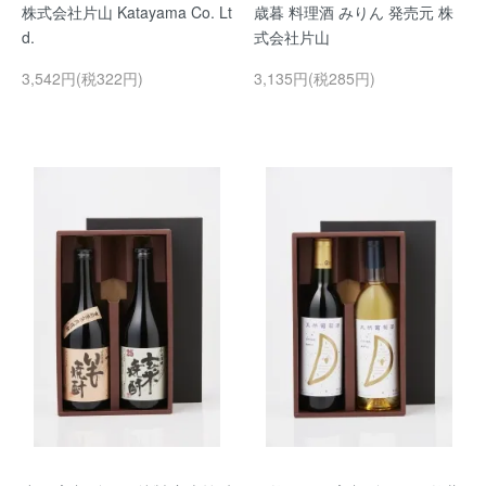
株式会社片山 Katayama Co. Lt
歳暮 料理酒 みりん 発売元 株
d.
式会社片山
3,542円(税322円)
3,135円(税285円)