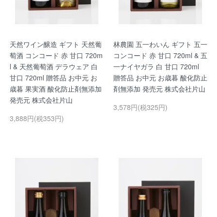
天然ワイン醸造 ギフト 天然葡
林農園 五一わいん ギフト 五一
萄酒 コンコード 赤 甘口 720m
コンコード 赤 甘口 720ml & 五
l & 天然葡萄酒 デラウェア 白
一ナイヤガラ 白 甘口 720ml
甘口 720ml 贈答品 お中元 お
贈答品 お中元 お歳暮 酸化防止
歳暮 果実酒 酸化防止剤無添加
剤無添加 発売元 株式会社片山
発売元 株式会社片山
3,578円(税325円)
3,888円(税353円)