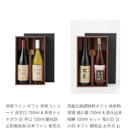
井筒ワイン ギフト 井筒コンコ
高級伝統調味料ギフト 純米料
ード 赤甘口 720ml & 井筒ナイ
理酒 蔵の素 720ml & 昔仕込本
ヤガラ 白 辛口 720ml 酸化防
味醂 720ml セット 母の日 父
止剤無添加 日本ワイン 発売元
の日 ギフト 贈答品 お中元 お