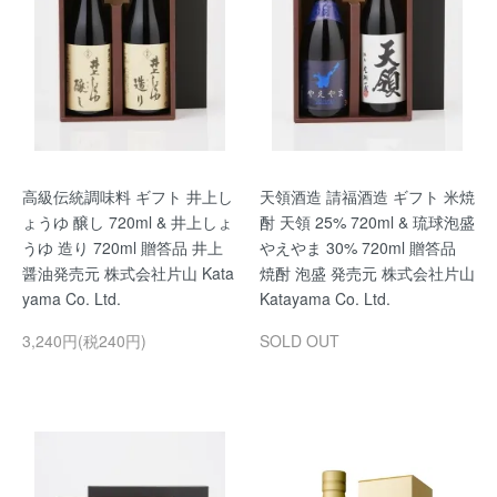
高級伝統調味料 ギフト 井上し
天領酒造 請福酒造 ギフト 米焼
ょうゆ 醸し 720ml & 井上しょ
酎 天領 25% 720ml & 琉球泡盛
うゆ 造り 720ml 贈答品 井上
やえやま 30% 720ml 贈答品
醤油発売元 株式会社片山 Kata
焼酎 泡盛 発売元 株式会社片山
yama Co. Ltd.
Katayama Co. Ltd.
3,240円(税240円)
SOLD OUT