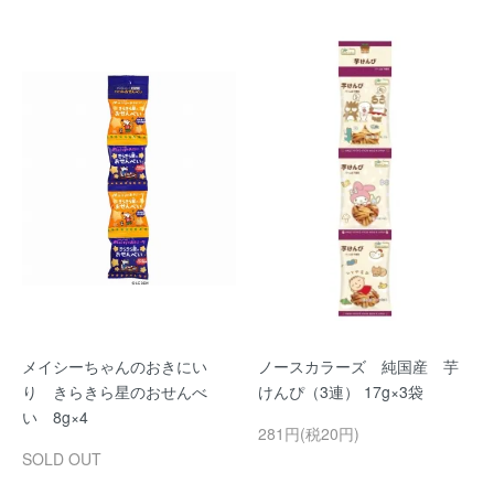
メイシーちゃんのおきにい
ノースカラーズ 純国産 芋
り きらきら星のおせんべ
けんぴ（3連） 17g×3袋
い 8g×4
281円(税20円)
SOLD OUT