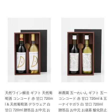
天然ワイン醸造 ギフト 天然葡
林農園 五一わいん ギフト 五一
萄酒 コンコード 赤 甘口 720m
コンコード 赤 甘口 720ml & 五
l & 天然葡萄酒 デラウェア 白
一ナイヤガラ 白 甘口 720ml
甘口 720ml 贈答品 お中元 お
贈答品 お中元 お歳暮 酸化防止