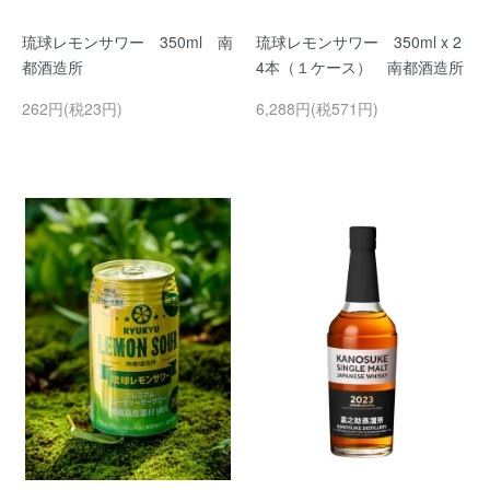
琉球レモンサワー 350ml 南
琉球レモンサワー 350ml x 2
都酒造所
4本（１ケース） 南都酒造所
262円(税23円)
6,288円(税571円)