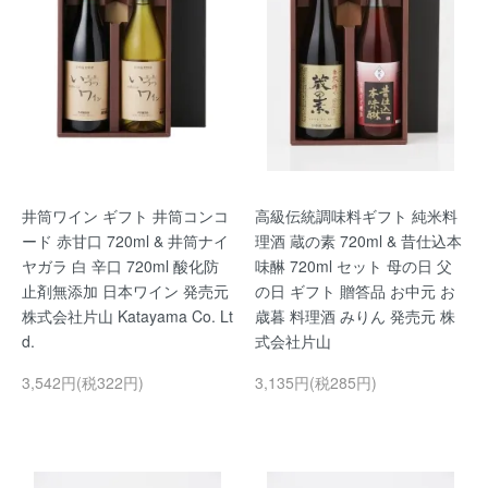
井筒ワイン ギフト 井筒コンコ
高級伝統調味料ギフト 純米料
ード 赤甘口 720ml & 井筒ナイ
理酒 蔵の素 720ml & 昔仕込本
ヤガラ 白 辛口 720ml 酸化防
味醂 720ml セット 母の日 父
止剤無添加 日本ワイン 発売元
の日 ギフト 贈答品 お中元 お
株式会社片山 Katayama Co. Lt
歳暮 料理酒 みりん 発売元 株
d.
式会社片山
3,542円(税322円)
3,135円(税285円)