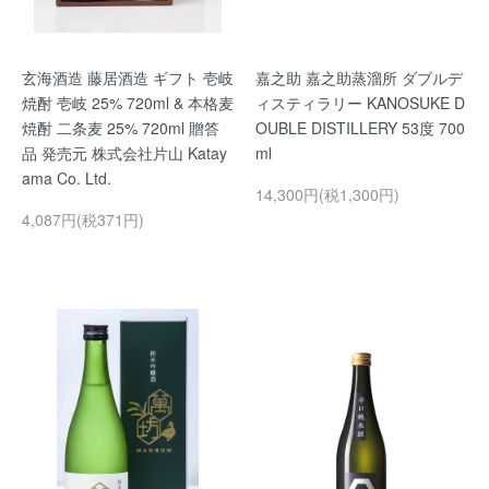
玄海酒造 藤居酒造 ギフト 壱岐
嘉之助 嘉之助蒸溜所 ダブルデ
焼酎 壱岐 25% 720ml & 本格麦
ィスティラリー KANOSUKE D
焼酎 二条麦 25% 720ml 贈答
OUBLE DISTILLERY 53度 700
品 発売元 株式会社片山 Katay
ml
ama Co. Ltd.
14,300円(税1,300円)
4,087円(税371円)