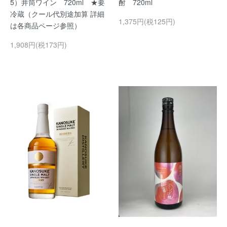
5）井筒ワイン 720ml ★要
酎 720ml
冷蔵（クール代別途加算 詳細
1,375円(税125円)
は各商品ページ参照）
1,908円(税173円)