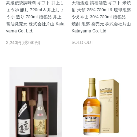
高級伝統調味料 ギフト 井上し
天領酒造 請福酒造 ギフト 米焼
ょうゆ 醸し 720ml & 井上しょ
酎 天領 25% 720ml & 琉球泡盛
うゆ 造り 720ml 贈答品 井上
やえやま 30% 720ml 贈答品
醤油発売元 株式会社片山 Kata
焼酎 泡盛 発売元 株式会社片山
yama Co. Ltd.
Katayama Co. Ltd.
3,240円(税240円)
SOLD OUT