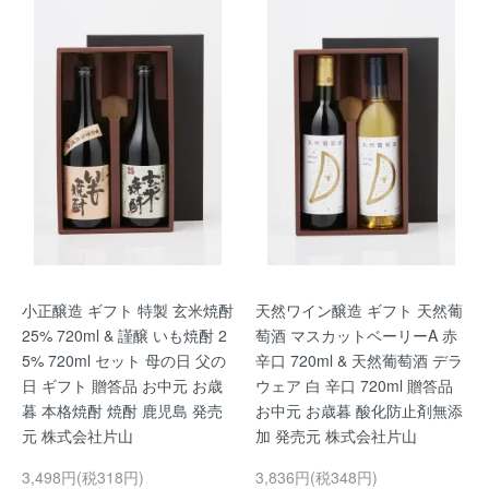
小正醸造 ギフト 特製 玄米焼酎
天然ワイン醸造 ギフト 天然葡
25% 720ml & 謹醸 いも焼酎 2
萄酒 マスカットベーリーA 赤
5% 720ml セット 母の日 父の
辛口 720ml & 天然葡萄酒 デラ
日 ギフト 贈答品 お中元 お歳
ウェア 白 辛口 720ml 贈答品
暮 本格焼酎 焼酎 鹿児島 発売
お中元 お歳暮 酸化防止剤無添
元 株式会社片山
加 発売元 株式会社片山
3,498円(税318円)
3,836円(税348円)