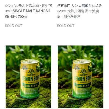
シングルモルト嘉之助 48％ 70
弥右衛門 リンゴ酸酵母仕込み
0ml “SINGLE MALT KANOSU
720ml 大和川酒造店 ☆減農
KE 48% 700ml
薬・減化学肥料
SOLD OUT
SOLD OUT