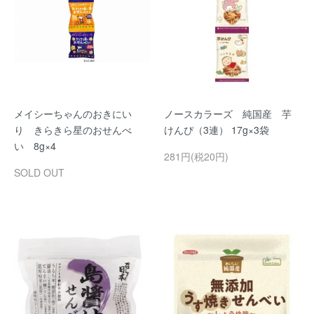
メイシーちゃんのおきにい
ノースカラーズ 純国産 芋
り きらきら星のおせんべ
けんぴ（3連） 17g×3袋
い 8g×4
281円(税20円)
SOLD OUT