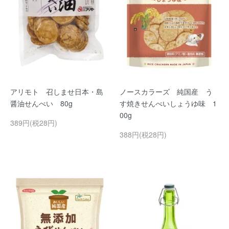
アリモト 召しませ日本・島
ノースカラーズ 純国産 う
醤油せんべい 80g
す焼きせんべいしょうゆ味 1
00g
389円(税28円)
388円(税28円)