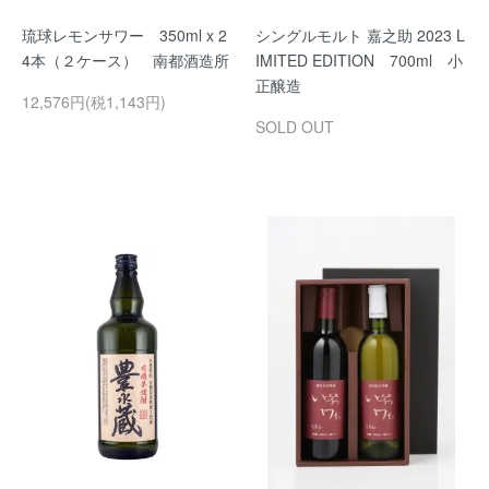
琉球レモンサワー 350ml x 2
シングルモルト 嘉之助 2023 L
4本（２ケース） 南都酒造所
IMITED EDITION 700ml 小
正醸造
12,576円(税1,143円)
SOLD OUT