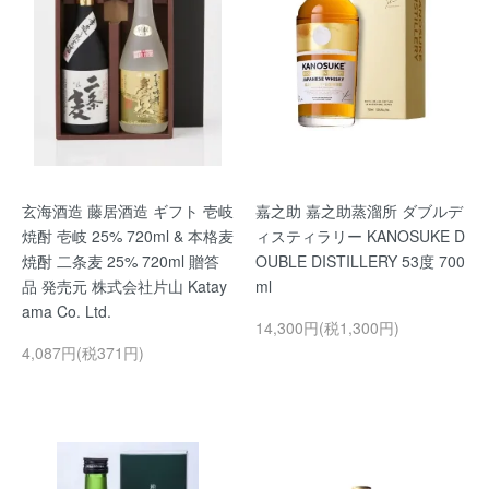
玄海酒造 藤居酒造 ギフト 壱岐
嘉之助 嘉之助蒸溜所 ダブルデ
焼酎 壱岐 25% 720ml & 本格麦
ィスティラリー KANOSUKE D
焼酎 二条麦 25% 720ml 贈答
OUBLE DISTILLERY 53度 700
品 発売元 株式会社片山 Katay
ml
ama Co. Ltd.
14,300円(税1,300円)
4,087円(税371円)