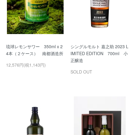
琉球レモンサワー 350ml x 2
シングルモルト 嘉之助 2023 L
4本（２ケース） 南都酒造所
IMITED EDITION 700ml 小
正醸造
12,576円(税1,143円)
SOLD OUT