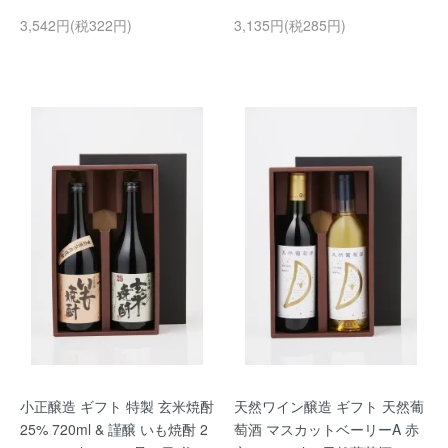
3,542円(税322円)
3,135円(税285円)
小正醸造 ギフト 特製 玄米焼酎
天然ワイン醸造 ギフト 天然葡
25% 720ml & 謹醸 いも焼酎 2
萄酒 マスカットベーリーA 赤