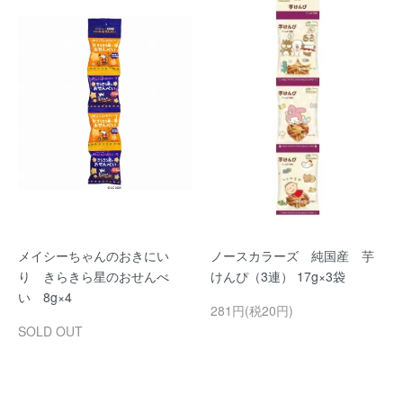
メイシーちゃんのおきにい
ノースカラーズ 純国産 芋
り きらきら星のおせんべ
けんぴ（3連） 17g×3袋
い 8g×4
281円(税20円)
SOLD OUT