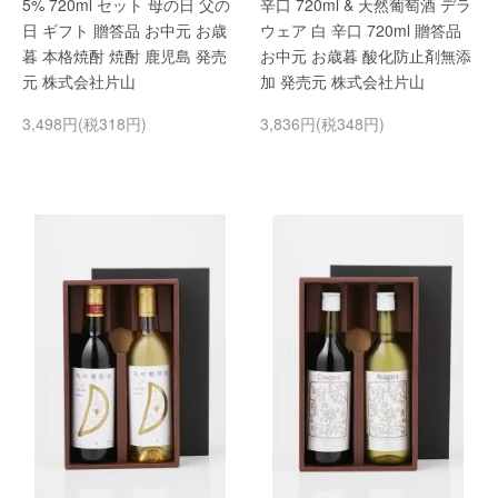
5% 720ml セット 母の日 父の
辛口 720ml & 天然葡萄酒 デラ
日 ギフト 贈答品 お中元 お歳
ウェア 白 辛口 720ml 贈答品
暮 本格焼酎 焼酎 鹿児島 発売
お中元 お歳暮 酸化防止剤無添
元 株式会社片山
加 発売元 株式会社片山
3,498円(税318円)
3,836円(税348円)