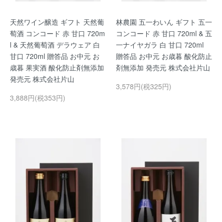
天然ワイン醸造 ギフト 天然葡
林農園 五一わいん ギフト 五一
萄酒 コンコード 赤 甘口 720m
コンコード 赤 甘口 720ml & 五
l & 天然葡萄酒 デラウェア 白
一ナイヤガラ 白 甘口 720ml
甘口 720ml 贈答品 お中元 お
贈答品 お中元 お歳暮 酸化防止
歳暮 果実酒 酸化防止剤無添加
剤無添加 発売元 株式会社片山
発売元 株式会社片山
3,578円(税325円)
3,888円(税353円)