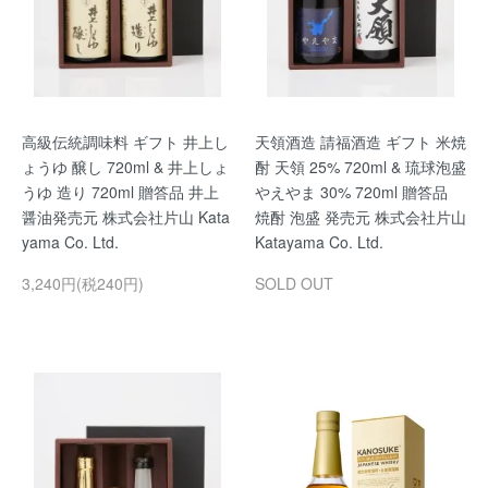
高級伝統調味料 ギフト 井上し
天領酒造 請福酒造 ギフト 米焼
ょうゆ 醸し 720ml & 井上しょ
酎 天領 25% 720ml & 琉球泡盛
うゆ 造り 720ml 贈答品 井上
やえやま 30% 720ml 贈答品
醤油発売元 株式会社片山 Kata
焼酎 泡盛 発売元 株式会社片山
yama Co. Ltd.
Katayama Co. Ltd.
3,240円(税240円)
SOLD OUT