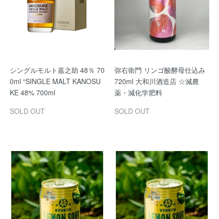
シングルモルト嘉之助 48％ 70
弥右衛門 リンゴ酸酵母仕込み
0ml “SINGLE MALT KANOSU
720ml 大和川酒造店 ☆減農
KE 48% 700ml
薬・減化学肥料
SOLD OUT
SOLD OUT