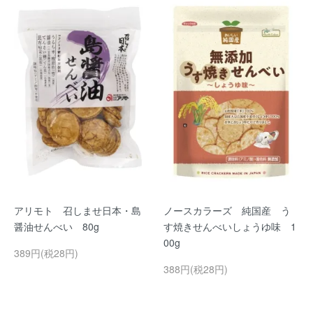
アリモト 召しませ日本・島
ノースカラーズ 純国産 う
醤油せんべい 80g
す焼きせんべいしょうゆ味 1
00g
389円(税28円)
388円(税28円)