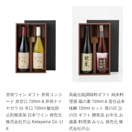
井筒ワイン ギフト 井筒コンコ
高級伝統調味料ギフト 純米料
ード 赤甘口 720ml & 井筒ナイ
理酒 蔵の素 720ml & 昔仕込本
ヤガラ 白 辛口 720ml 酸化防
味醂 720ml セット 母の日 父
止剤無添加 日本ワイン 発売元
の日 ギフト 贈答品 お中元 お
株式会社片山 Katayama Co. Lt
歳暮 料理酒 みりん 発売元 株
d.
式会社片山