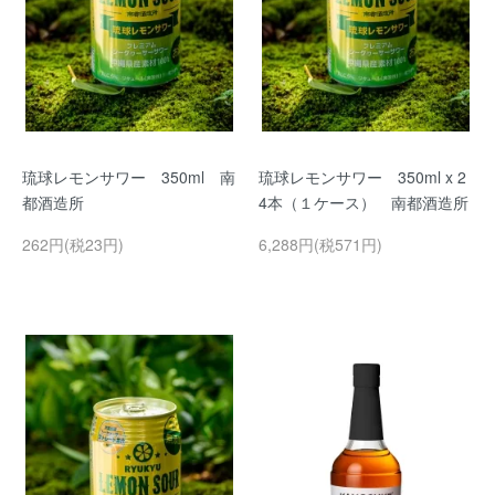
琉球レモンサワー 350ml 南
琉球レモンサワー 350ml x 2
都酒造所
4本（１ケース） 南都酒造所
262円(税23円)
6,288円(税571円)