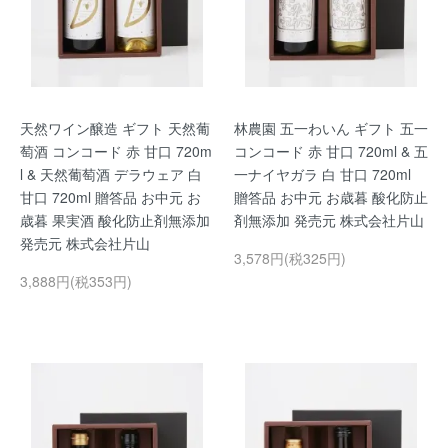
天然ワイン醸造 ギフト 天然葡
林農園 五一わいん ギフト 五一
萄酒 コンコード 赤 甘口 720m
コンコード 赤 甘口 720ml & 五
l & 天然葡萄酒 デラウェア 白
一ナイヤガラ 白 甘口 720ml
甘口 720ml 贈答品 お中元 お
贈答品 お中元 お歳暮 酸化防止
歳暮 果実酒 酸化防止剤無添加
剤無添加 発売元 株式会社片山
発売元 株式会社片山
3,578円(税325円)
3,888円(税353円)