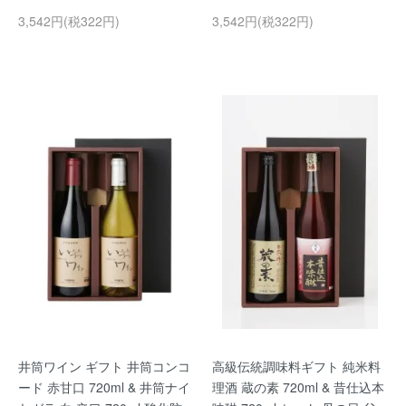
3,542円(税322円)
3,542円(税322円)
井筒ワイン ギフト 井筒コンコ
高級伝統調味料ギフト 純米料
ード 赤甘口 720ml & 井筒ナイ
理酒 蔵の素 720ml & 昔仕込本