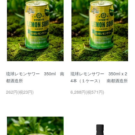
琉球レモンサワー 350ml 南
琉球レモンサワー 350ml x 2
都酒造所
4本（１ケース） 南都酒造所
262円(税23円)
6,288円(税571円)