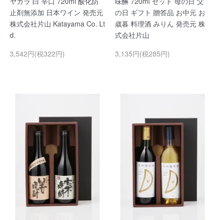
ヤガラ 白 辛口 720ml 酸化防
味醂 720ml セット 母の日 父
止剤無添加 日本ワイン 発売元
の日 ギフト 贈答品 お中元 お
株式会社片山 Katayama Co. Lt
歳暮 料理酒 みりん 発売元 株
d.
式会社片山
3,542円(税322円)
3,135円(税285円)