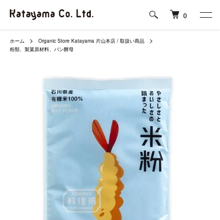
0
ホーム
Organic Store Katayama 片山本店 / 取扱い商品
粉類、製菓原材料、パン酵母