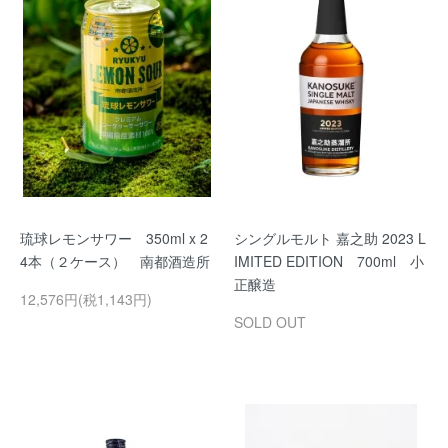
琉球レモンサワー 350ml x 2
シングルモルト 嘉之助 2023 L
4本（２ケース） 南都酒造所
IMITED EDITION 700ml 小
正醸造
12,576円(税1,143円)
SOLD OUT