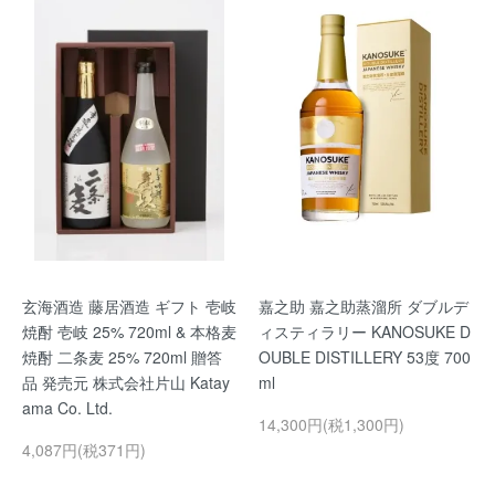
玄海酒造 藤居酒造 ギフト 壱岐
嘉之助 嘉之助蒸溜所 ダブルデ
焼酎 壱岐 25% 720ml & 本格麦
ィスティラリー KANOSUKE D
焼酎 二条麦 25% 720ml 贈答
OUBLE DISTILLERY 53度 700
品 発売元 株式会社片山 Katay
ml
ama Co. Ltd.
14,300円(税1,300円)
4,087円(税371円)