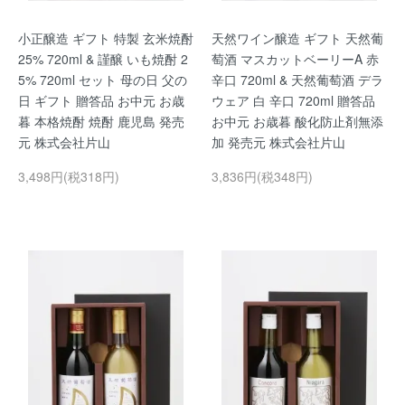
小正醸造 ギフト 特製 玄米焼酎
天然ワイン醸造 ギフト 天然葡
25% 720ml & 謹醸 いも焼酎 2
萄酒 マスカットベーリーA 赤
5% 720ml セット 母の日 父の
辛口 720ml & 天然葡萄酒 デラ
日 ギフト 贈答品 お中元 お歳
ウェア 白 辛口 720ml 贈答品
暮 本格焼酎 焼酎 鹿児島 発売
お中元 お歳暮 酸化防止剤無添
元 株式会社片山
加 発売元 株式会社片山
3,498円(税318円)
3,836円(税348円)