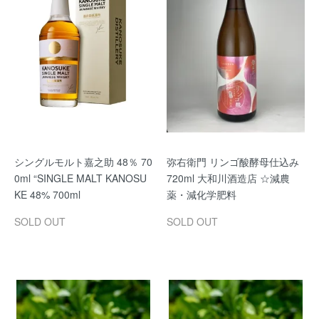
シングルモルト嘉之助 48％ 70
弥右衛門 リンゴ酸酵母仕込み
0ml “SINGLE MALT KANOSU
720ml 大和川酒造店 ☆減農
KE 48% 700ml
薬・減化学肥料
SOLD OUT
SOLD OUT