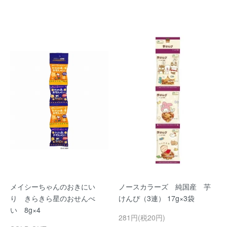
メイシーちゃんのおきにい
ノースカラーズ 純国産 芋
り きらきら星のおせんべ
けんぴ（3連） 17g×3袋
い 8g×4
281円(税20円)