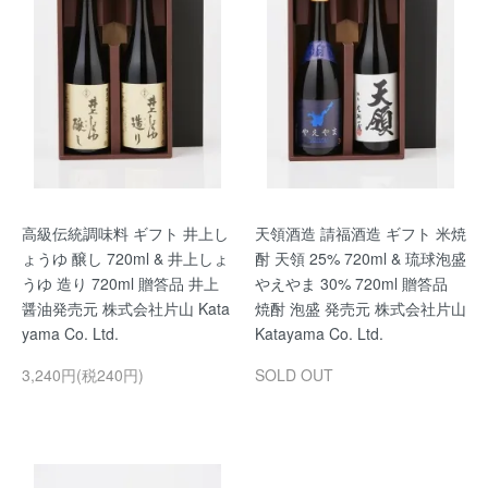
高級伝統調味料 ギフト 井上し
天領酒造 請福酒造 ギフト 米焼
ょうゆ 醸し 720ml & 井上しょ
酎 天領 25% 720ml & 琉球泡盛
うゆ 造り 720ml 贈答品 井上
やえやま 30% 720ml 贈答品
醤油発売元 株式会社片山 Kata
焼酎 泡盛 発売元 株式会社片山
yama Co. Ltd.
Katayama Co. Ltd.
3,240円(税240円)
SOLD OUT