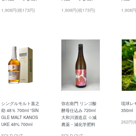
1,908円(税173円)
1,908円(税173円)
1,908
シングルモルト嘉之
弥右衛門 リンゴ酸
琉球レ
助 48％ 700ml “SIN
酵母仕込み 720ml
350m
GLE MALT KANOS
大和川酒造店 ☆減
262円(
UKE 48% 700ml
農薬・減化学肥料
SOLD OUT
SOLD OUT