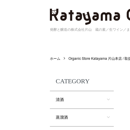
発酵と醸造の株式会社片山 蔵の素／生ワイン／ま
ホーム
Organic Store Katayama 片山本店 /
CATEGORY
清酒
蒸溜酒