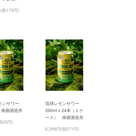
円(税173円)
モンサワー
琉球レモンサワー
l 南都酒造所
350ml x 24本（１ケ
ース） 南都酒造所
税23円)
6,288円(税571円)