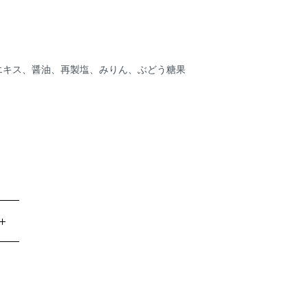
布エキス、醤油、再製塩、みりん、ぶどう糖果