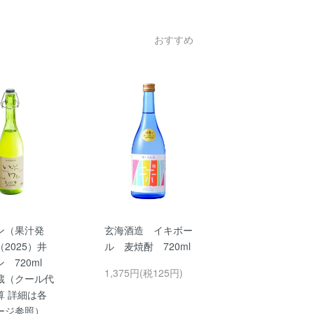
おすすめ
ン（果汁発
玄海酒造 イキボー
2025）井
ル 麦焼酎 720ml
ン 720ml
1,375円(税125円)
蔵（クール代
算 詳細は各
ージ参照）