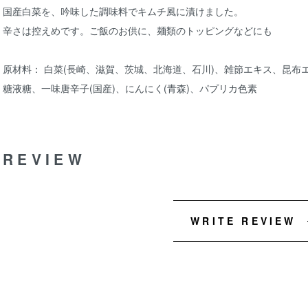
国産白菜を、吟味した調味料でキムチ風に漬けました。
辛さは控えめです。ご飯のお供に、麺類のトッピングなどにも
原材料： 白菜(長崎、滋賀、茨城、北海道、石川)、雑節エキス、昆
糖液糖、一味唐辛子(国産)、にんにく(青森)、パプリカ色素
REVIEW
WRITE REVIEW