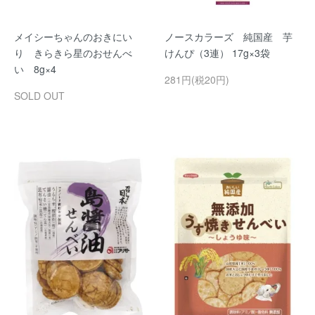
メイシーちゃんのおきにい
ノースカラーズ 純国産 芋
り きらきら星のおせんべ
けんぴ（3連） 17g×3袋
い 8g×4
281円(税20円)
SOLD OUT