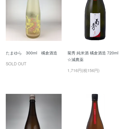
たまゆら 300ml 橘倉酒造
菊秀 純米酒 橘倉酒造 720ml
☆減農薬
SOLD OUT
1,716円(税156円)