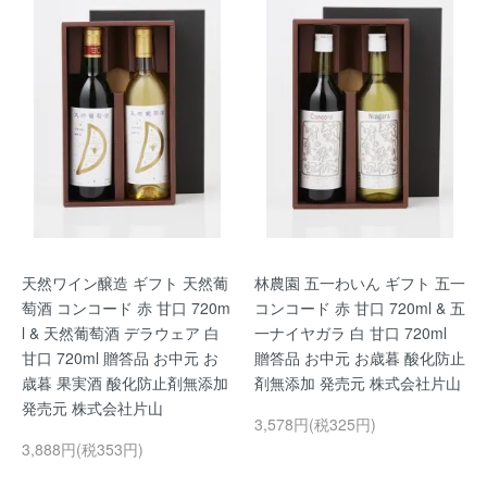
天然ワイン醸造 ギフト 天然葡
林農園 五一わいん ギフト 五一
萄酒 コンコード 赤 甘口 720m
コンコード 赤 甘口 720ml & 五
l & 天然葡萄酒 デラウェア 白
一ナイヤガラ 白 甘口 720ml
甘口 720ml 贈答品 お中元 お
贈答品 お中元 お歳暮 酸化防止
歳暮 果実酒 酸化防止剤無添加
剤無添加 発売元 株式会社片山
発売元 株式会社片山
3,578円(税325円)
3,888円(税353円)