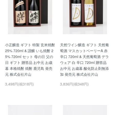
小正醸造 ギフト 特製 玄米焼酎
天然ワイン醸造 ギフト 天然葡
25% 720ml & 謹醸 いも焼酎 2
萄酒 マスカットベーリーA 赤
5% 720ml セット 母の日 父の
辛口 720ml & 天然葡萄酒 デラ
日 ギフト 贈答品 お中元 お歳
ウェア 白 辛口 720ml 贈答品
暮 本格焼酎 焼酎 鹿児島 発売
お中元 お歳暮 酸化防止剤無添
元 株式会社片山
加 発売元 株式会社片山
3,498円(税318円)
3,836円(税348円)