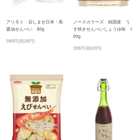
アリモト 召しませ日本・島
ノースカラーズ 純国産 う
醤油せんべい 80g
す焼きせんべいしょうゆ味 1
00g
389円(税28円)
388円(税28円)