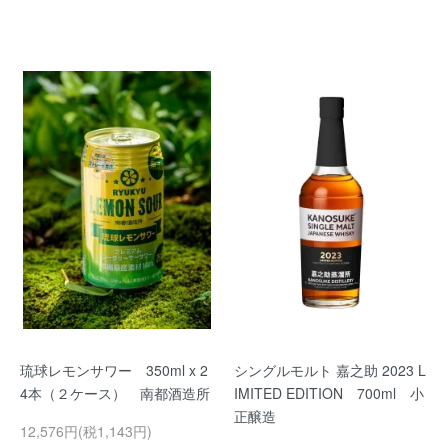
琉球レモンサワー 350ml x 2
シングルモルト 嘉之助 2023 L
4本（２ケース） 南都酒造所
IMITED EDITION 700ml 小
正醸造
12,576円(税1,143円)