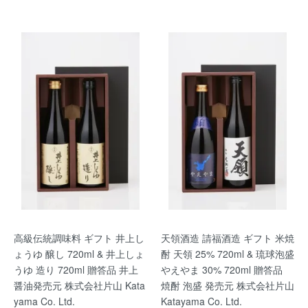
高級伝統調味料 ギフト 井上し
天領酒造 請福酒造 ギフト 米焼
ょうゆ 醸し 720ml & 井上しょ
酎 天領 25% 720ml & 琉球泡盛
うゆ 造り 720ml 贈答品 井上
やえやま 30% 720ml 贈答品
醤油発売元 株式会社片山 Kata
焼酎 泡盛 発売元 株式会社片山
yama Co. Ltd.
Katayama Co. Ltd.