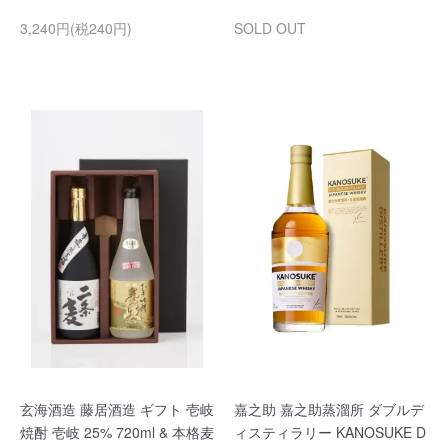
3,240円(税240円)
SOLD OUT
玄海酒造 藤居酒造 ギフト 壱岐
嘉之助 嘉之助蒸溜所 ダブルデ
焼酎 壱岐 25% 720ml & 本格麦
ィスティラリー KANOSUKE D