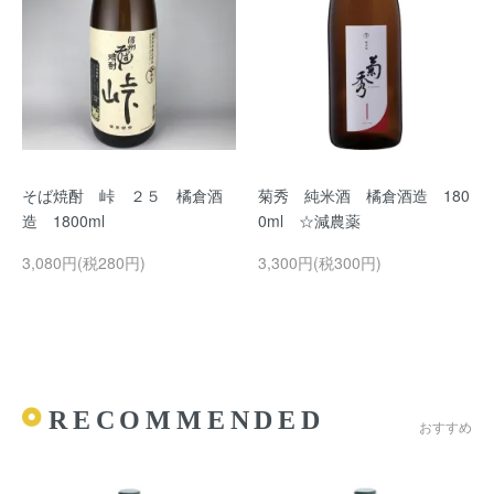
そば焼酎 峠 ２５ 橘倉酒
菊秀 純米酒 橘倉酒造 180
造 1800ml
0ml ☆減農薬
3,080円(税280円)
3,300円(税300円)
RECOMMENDED
おすすめ