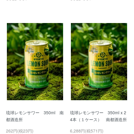
琉球レモンサワー 350ml 南
琉球レモンサワー 350ml x 2
都酒造所
4本（１ケース） 南都酒造所
262円(税23円)
6,288円(税571円)