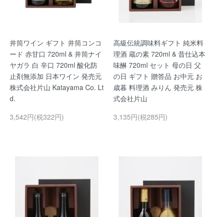
井筒ワイン ギフト 井筒コンコ
高級伝統調味料ギフト 純米料
ード 赤甘口 720ml & 井筒ナイ
理酒 蔵の素 720ml & 昔仕込本
ヤガラ 白 辛口 720ml 酸化防
味醂 720ml セット 母の日 父
止剤無添加 日本ワイン 発売元
の日 ギフト 贈答品 お中元 お
株式会社片山 Katayama Co. Lt
歳暮 料理酒 みりん 発売元 株
d.
式会社片山
3,542円(税322円)
3,135円(税285円)