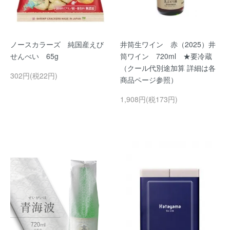
ノースカラーズ 純国産えび
井筒生ワイン 赤（2025）井
せんべい 65g
筒ワイン 720ml ★要冷蔵
（クール代別途加算 詳細は各
302円(税22円)
商品ページ参照）
1,908円(税173円)