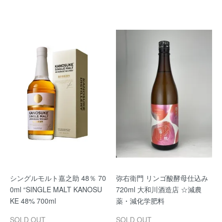
シングルモルト嘉之助 48％ 70
弥右衛門 リンゴ酸酵母仕込み
0ml “SINGLE MALT KANOSU
720ml 大和川酒造店 ☆減農
KE 48% 700ml
薬・減化学肥料
SOLD OUT
SOLD OUT